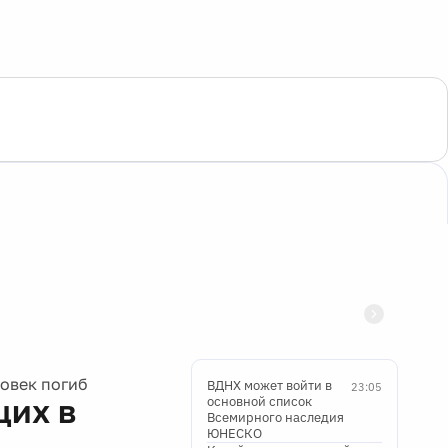
ловек погиб
ВДНХ может войти в
23:05
щих в
основной список
Всемирного наследия
ЮНЕСКО