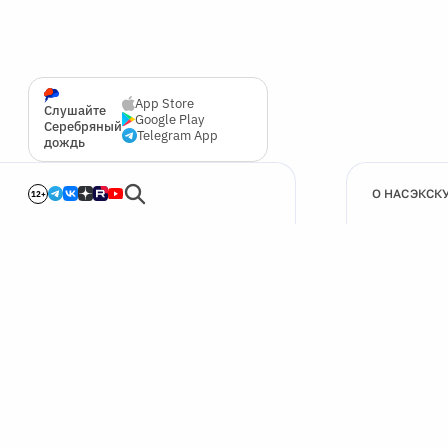
App Store
Слушайте
Google Play
Серебряный
Telegram App
дождь
О НАС
ЭКСК
12+
🍪
Мы используем cookie для улучшения работы сайта.