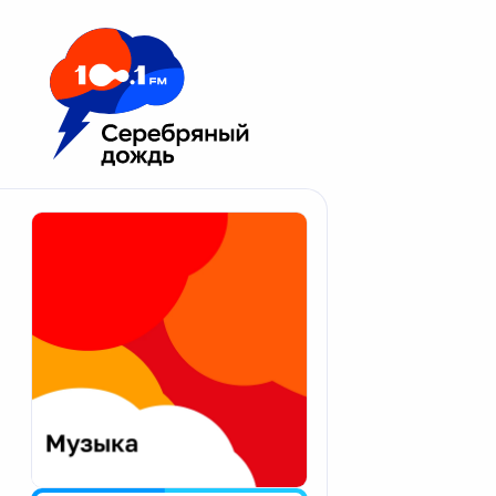
Москва 100.1 FM
Апатиты
Астрахань
Волгоград
Вологда
Екатеринбург
Иваново
Казань
Калининград
Калуга