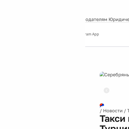
События
Контакты
О нас
Экскурсии
Silver Studio
Рекламодателям
Юридиче
Слушайте
App Store
Google Play
Telegram App
Серебряный
дождь
12+
Реклама
/
Новости
/
Такси
Турци