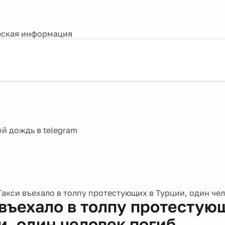
ская информация
Такси въехало в толпу протестующих в Турции, один че
 въехало в толпу протестую
и, один человек погиб