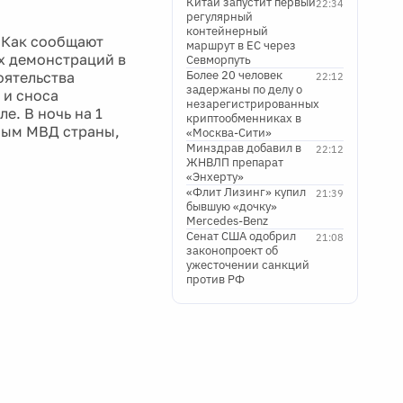
Китай запустит первый
22:34
регулярный
контейнерный
. Как сообщают
маршрут в ЕС через
х демонстраций в
Севморпуть
Более 20 человек
оятельства
22:12
задержаны по делу о
 и сноса
незарегистрированных
е. В ночь на 1
криптообменниках в
ным МВД страны,
«Москва-Сити»
Минздрав добавил в
22:12
ЖНВЛП препарат
«Энхерту»
«Флит Лизинг» купил
21:39
бывшую «дочку»
Mercedes-Benz
Сенат США одобрил
21:08
законопроект об
ужесточении санкций
против РФ