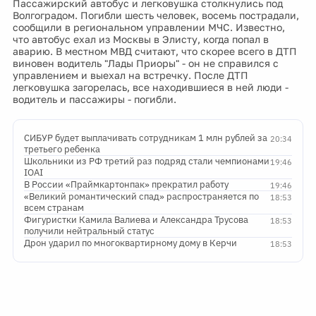
Пассажирский автобус и легковушка столкнулись под
Волгоградом. Погибли шесть человек, восемь пострадали,
сообщили в региональном управлении МЧС. Известно,
что автобус ехал из Москвы в Элисту, когда попал в
аварию. В местном МВД считают, что скорее всего в ДТП
виновен водитель "Лады Приоры" - он не справился с
управлением и выехал на встречку. После ДТП
легковушка загорелась, все находившиеся в ней люди -
водитель и пассажиры - погибли.
СИБУР будет выплачивать сотрудникам 1 млн рублей за
20:34
третьего ребенка
Школьники из РФ третий раз подряд стали чемпионами
19:46
IOAI
В России «Праймкартонпак» прекратил работу
19:46
«Великий романтический спад» распространяется по
18:53
всем странам
Фигуристки Камила Валиева и Александра Трусова
18:53
получили нейтральный статус
Дрон ударил по многоквартирному дому в Керчи
18:53