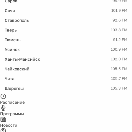
Саров
99.9 FM
Сочи
101.9 FM
Ставрополь
92.6 FM
Тверь
103.8 FM
Тюмень
91.2 FM
Усинск
100.9 FM
Ханты-Мансийск
102.0 FM
Чайковский
105.5 FM
Чита
105.7 FM
Шерегеш
105.3 FM
Расписание
Программы
Новости