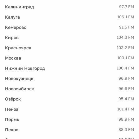
Калининград
97.7 FM
Калуга
106.1 FM
Кемерово
91.5 FM
Киров
104.3 FM
Красноярск
102.2 FM
Москва
100.1 FM
Нижний Новгород
100.4 FM
Новокузнецк
96.9 FM
Новосибирск
96.6 FM
Озёрск
95.4 FM
Пенза
101.4 FM
Пермь
98.9 FM
Псков
88.3 FM