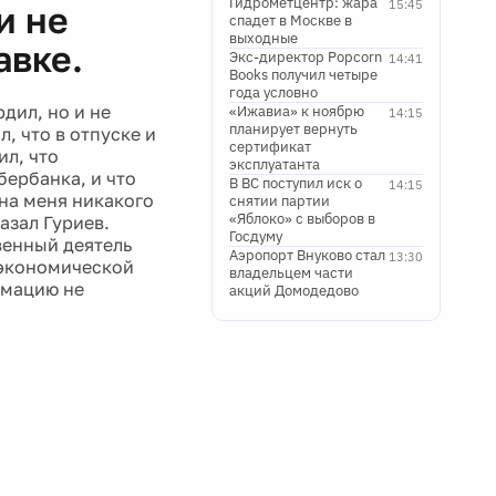
Гидрометцентр: жара
15:45
и не
спадет в Москве в
выходные
авке.
Экс-директор Popcorn
14:41
Books получил четыре
года условно
дил, но и не
«Ижавиа» к ноябрю
14:15
планирует вернуть
, что в отпуске и
сертификат
ил, что
эксплуатанта
бербанка, и что
В ВС поступил иск о
14:15
на меня никакого
снятии партии
«Яблоко» с выборов в
азал Гуриев.
Госдуму
венный деятель
Аэропорт Внуково стал
13:30
 экономической
владельцем части
рмацию не
акций Домодедово