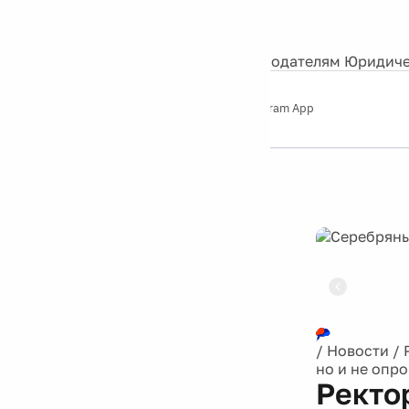
События
Контакты
О нас
Экскурсии
Silver Studio
Рекламодателям
Юридиче
Слушайте
App Store
Google Play
Telegram App
Серебряный
дождь
12+
Реклама
/
Новости
/
но и не опр
Ректо