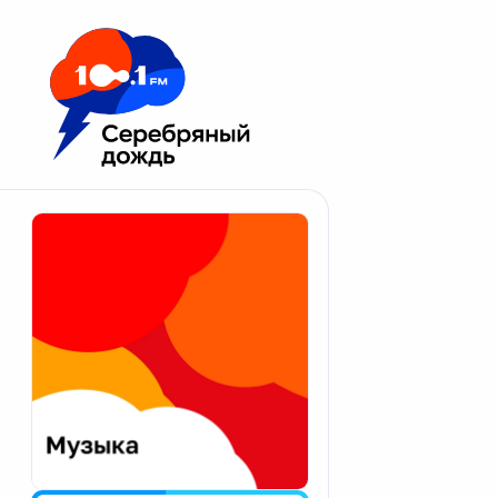
Москва 100.1 FM
Апатиты
Астрахань
Волгоград
Вологда
Екатеринбург
Иваново
Казань
Калининград
Калуга