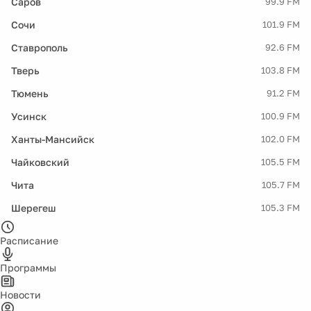
Саров
99.9 FM
Сочи
101.9 FM
Ставрополь
92.6 FM
Тверь
103.8 FM
Тюмень
91.2 FM
Усинск
100.9 FM
Ханты-Мансийск
102.0 FM
Чайковский
105.5 FM
Чита
105.7 FM
Шерегеш
105.3 FM
Расписание
Программы
Новости