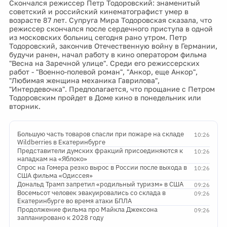
Скончался режиссер Петр Тодоровский: знаменитый
советский и российский кинематографист умер в
возрасте 87 лет. Супруга Мира Тодоровская сказала, что
режиссер скончался после сердечного приступа в одной
из московских больниц сегодня рано утром. Петр
Тодоровский, закончив Отечественную войну в Германии,
будучи ранен, начал работу в кино оператором фильма
"Весна на Заречной улице". Среди его режиссерских
работ - "Военно-полевой роман", "Анкор, еще Анкор",
"Любимая женщина механика Гаврилова",
"Интердевочка". Предполагается, что прощание с Петром
Тодоровским пройдет в Доме кино в понедельник или
вторник.
Большую часть товаров спасли при пожаре на складе
10:26
Wildberries в Екатеринбурге
Представители думских фракций присоединяются к
10:26
нападкам на «Яблоко»
Спрос на Гомера резко вырос в России после выхода в
10:26
США фильма «Одиссея»
Дональд Трамп запретил «родильный туризм» в США
09:26
Восемьсот человек эвакуировались со склада в
09:26
Екатеринбурге во время атаки БПЛА
Продолжение фильма про Майкла Джексона
09:26
запланировано к 2028 году