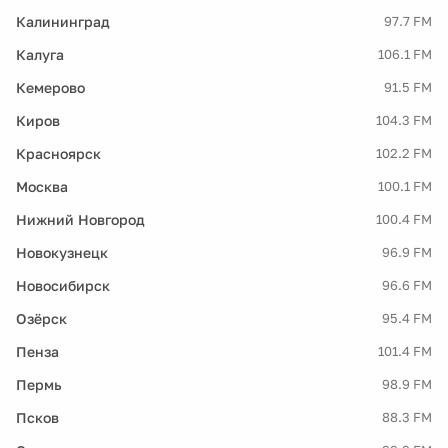
Калининград
97.7 FM
Калуга
106.1 FM
Кемерово
91.5 FM
Киров
104.3 FM
Красноярск
102.2 FM
Москва
100.1 FM
Нижний Новгород
100.4 FM
Новокузнецк
96.9 FM
Новосибирск
96.6 FM
Озёрск
95.4 FM
Пенза
101.4 FM
Пермь
98.9 FM
Псков
88.3 FM