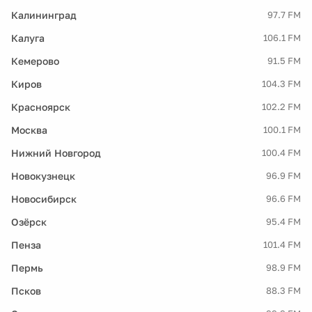
Калининград
97.7 FM
Калуга
106.1 FM
Кемерово
91.5 FM
Киров
104.3 FM
Красноярск
102.2 FM
Москва
100.1 FM
Нижний Новгород
100.4 FM
Новокузнецк
96.9 FM
Новосибирск
96.6 FM
Озёрск
95.4 FM
Пенза
101.4 FM
Пермь
98.9 FM
Псков
88.3 FM