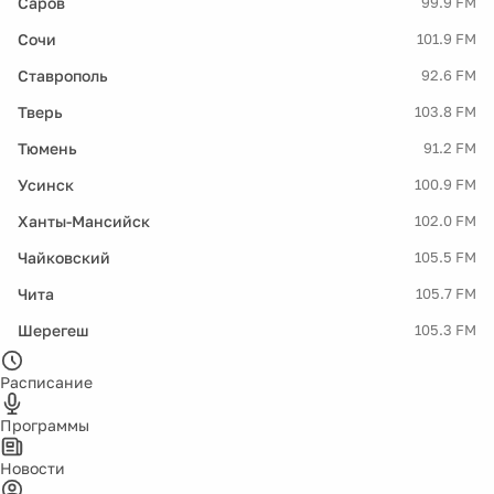
Саров
99.9 FM
Сочи
101.9 FM
Ставрополь
92.6 FM
Тверь
103.8 FM
Тюмень
91.2 FM
Усинск
100.9 FM
Ханты-Мансийск
102.0 FM
Чайковский
105.5 FM
Чита
105.7 FM
Шерегеш
105.3 FM
Расписание
Программы
Новости