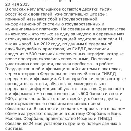
20 мая 2013
В списках неплательщиков остаются десятки тысяч
российских водителей, уже оплативших штрафы:
причиной называют сбой в Государственной
информационной системы о государственных и
муниципальных платежах. На совещании в правительстве
выяснилось, что только за одну за неделю в середине мая
столкнувшиеся с такой ситуацией водители написали 11
тысяч жалоб. А в 2012 году, по данным Федеральной
службы судебных приставов, из ГИБДД поступили
сведения о 500 тысячах неоплаченных штрафов, которые
после проверки оказались оплаченными. По словам
участников совещания, главная проблема - в работе
Государственной информационной системы о платежах,
через которую в Федеральное казначейство и ГИБДД
передается информация. С 1 января банки, через которые
проводятся платежи, обязаны «незамедлительно
передавать информацию об уплате штрафа». Однако пока
к информсистеме подключены лишь 500 банков из почти
900, а реально работают с системой чуть более двухсот,
из которых меньше половины выполняют свои
обязанности. В частности, по данным прессы, не в полном
объеме загружают сведения в систему Сбербанк и Банк
Москвы. Сбербанк, правительство Москвы и ГИБДД
обязали до 24 мая установить причину потери данных в
системе.