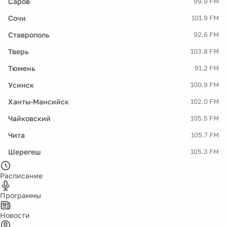
Саров
99.9 FM
Сочи
101.9 FM
Ставрополь
92.6 FM
Тверь
103.8 FM
Тюмень
91.2 FM
Усинск
100.9 FM
Ханты-Мансийск
102.0 FM
Чайковский
105.5 FM
Чита
105.7 FM
Шерегеш
105.3 FM
Расписание
Программы
Новости