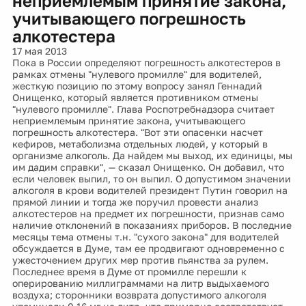
неприемлемым принятие закона,
учитывающего погрешность
алкотестера
17 мая 2013
Пока в России определяют погрешность алкотестеров в
рамках отмены "нулевого промилле" для водителей,
жесткую позицию по этому вопросу занял Геннадий
Онищенко, который является противником отмены
"нулевого промилле". Глава Роспотребнадзора считает
неприемлемым принятие закона, учитывающего
погрешность алкотестера. "Вот эти опасенки насчет
кефиров, метаболизма отдельных людей, у который в
организме алкоголь. Да найдем мы выход, их единицы, мы
им дадим справки", — сказал Онищенко. Он добавил, что
если человек выпил, то он выпил. О допустимом значении
алкоголя в крови водителей президент Путин говорил на
прямой линии и тогда же поручил провести анализ
алкотестеров на предмет их погрешности, признав само
наличие отклонений в показаниях приборов. В последние
месяцы тема отмены т.н. "сухого закона" для водителей
обсуждается в Думе, там ее продвигают одновременно с
ужесточением других мер против пьянства за рулем.
Последнее время в Думе от промилле перешли к
оперированию миллиграммами на литр выдыхаемого
воздуха; сторонники возврата допустимого алкоголя