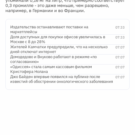
упоминали 0,16 мг на литр, что примерно соответствует
0,3 промилле - это даже меньше, чем разрешено,
например, в Германии и во Франции.
Издательства останавливают поставки на
07:33
маркетплейсы
Доля доступных для покупки офисов увеличилась в
07:33
Москве с 8 до 28%
Жителей Камчатки предупредили, что на несколько
07:07
дней отключат интернет
Домодедово и Внуково работают в режиме «по
07:07
согласованию»
«Одиссея» стала самым кассовым фильмом
07:07
Кристофера Нолана
Джо Байден впервые появился на публике после
07:07
известий об обострении онкологического заболевания