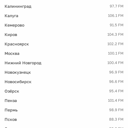
Калининград
97.7 FM
Калуга
106.1 FM
Кемерово
91.5 FM
Киров
104.3 FM
Красноярск
102.2 FM
Москва
100.1 FM
Нижний Новгород
100.4 FM
Новокузнецк
96.9 FM
Новосибирск
96.6 FM
Озёрск
95.4 FM
Пенза
101.4 FM
Пермь
98.9 FM
Псков
88.3 FM