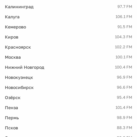
Калининград
97.7 FM
Калуга
106.1 FM
Кемерово
91.5 FM
Киров
104.3 FM
Красноярск
102.2 FM
Москва
100.1 FM
Нижний Новгород
100.4 FM
Новокузнецк
96.9 FM
Новосибирск
96.6 FM
Озёрск
95.4 FM
Пенза
101.4 FM
Пермь
98.9 FM
Псков
88.3 FM