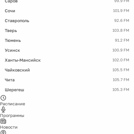
Саров
99.9 FM
Сочи
101.9 FM
Ставрополь
92.6 FM
Тверь
103.8 FM
Тюмень
91.2 FM
Усинск
100.9 FM
Ханты-Мансийск
102.0 FM
Чайковский
105.5 FM
Чита
105.7 FM
Шерегеш
105.3 FM
Расписание
Программы
Новости