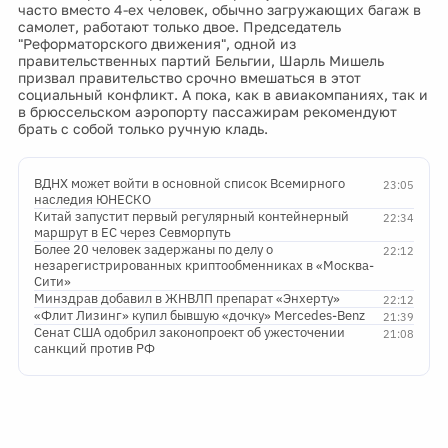
часто вместо 4-ех человек, обычно загружающих багаж в
самолет, работают только двое. Председатель
"Реформаторского движения", одной из
правительственных партий Бельгии, Шарль Мишель
призвал правительство срочно вмешаться в этот
социальный конфликт. А пока, как в авиакомпаниях, так и
в брюссельском аэропорту пассажирам рекомендуют
брать с собой только ручную кладь.
ВДНХ может войти в основной список Всемирного
23:05
наследия ЮНЕСКО
Китай запустит первый регулярный контейнерный
22:34
маршрут в ЕС через Севморпуть
Более 20 человек задержаны по делу о
22:12
незарегистрированных криптообменниках в «Москва-
Сити»
Минздрав добавил в ЖНВЛП препарат «Энхерту»
22:12
«Флит Лизинг» купил бывшую «дочку» Mercedes-Benz
21:39
Сенат США одобрил законопроект об ужесточении
21:08
санкций против РФ