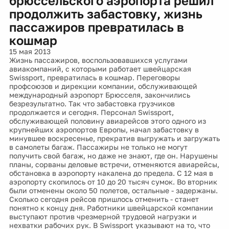
брюссельского аэропорта решил
продолжить забастовку, жизнь
пассажиров превратилась в
кошмар
15 мая 2013
Жизнь пассажиров, воспользовавшихся услугами
авиакомпаний, с которыми работает швейцарская
Swissport, превратилась в кошмар. Переговоры
профсоюзов и дирекции компании, обслуживающей
международный аэропорт Брюсселя, закончились
безрезультатно. Так что забастовка грузчиков
продолжается и сегодня. Персонал Swissport,
обслуживающей половину авиарейсов этого одного из
крупнейших аэропортов Европы, начал забастовку в
минувшее воскресенье, прекратив выгружать и загружать
в самолеты багаж. Пассажиры не только не могут
получить свой багаж, но даже не знают, где он. Нарушены
планы, сорваны деловые встречи, отменяются авиарейсы,
обстановка в аэропорту накалена до предела. С 12 мая в
аэропорту скопилось от 10 до 20 тысяч сумок. Во вторник
были отменены около 50 полетов, остальные - задержаны.
Сколько сегодня рейсов пришлось отменить - станет
понятно к концу дня. Работники швейцарской компании
выступают против чрезмерной трудовой нагрузки и
нехватки рабочих рук. В Swissport указывают на то, что