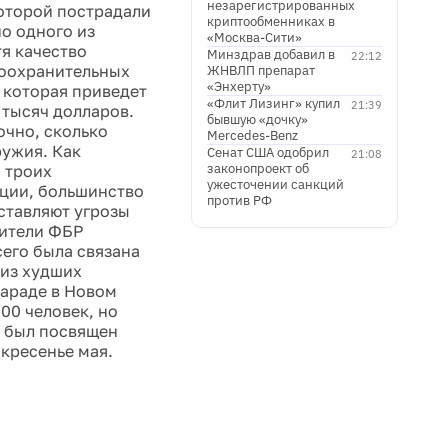
незарегистрированных
которой пострадали
криптообменниках в
но одного из
«Москва-Сити»
я качество
Минздрав добавил в
22:12
воохранительных
ЖНВЛП препарат
«Энхерту»
, которая приведет
«Флит Лизинг» купил
21:39
 тысяч долларов.
бывшую «дочку»
очно, сколько
Mercedes-Benz
ружия. Как
Сенат США одобрил
21:08
законопроект об
 троих
ужесточении санкций
ции, большинство
против РФ
ставляют угрозы
вители ФБР
сего была связана
 из худших
параде в Новом
00 человек, но
д был посвящен
кресенье мая.