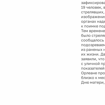
зафиксирова
19 человек, 
стрелявших,
изображения
органах над
к поимке по
Тем времене
было стреля
сообщалось 
подозреваем
из раненых 
их жизни. Д
заявили, что
с уличной п
показателей
Орлеане про
близко к ме
Дню матери,