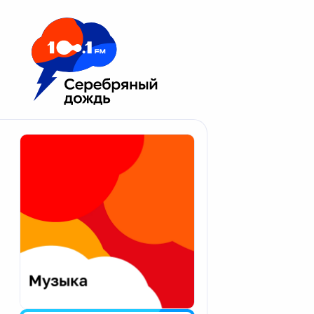
Москва 100.1 FM
Апатиты
Астрахань
Волгоград
Вологда
Екатеринбург
Иваново
Казань
Калининград
Калуга