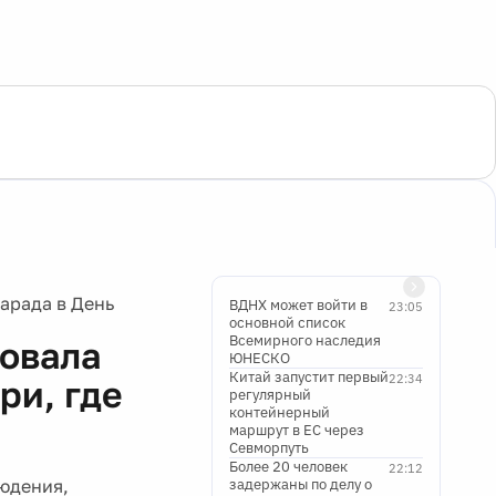
арада в День
ВДНХ может войти в
23:05
основной список
Всемирного наследия
овала
ЮНЕСКО
Китай запустит первый
22:34
ри, где
регулярный
контейнерный
маршрут в ЕС через
Севморпуть
Более 20 человек
22:12
юдения,
задержаны по делу о