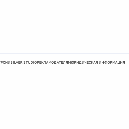
УРСИИ
SILVER STUDIO
РЕКЛАМОДАТЕЛЯМ
ЮРИДИЧЕСКАЯ ИНФОРМАЦИЯ