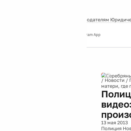
События
Контакты
О нас
Экскурсии
Silver Studio
Рекламодателям
Юридиче
Слушайте
App Store
Google Play
Telegram App
Серебряный
дождь
12+
Реклама
/
Новости
/
матери, где
Полиц
видеоз
произ
13 мая 2013
Полиция Нов