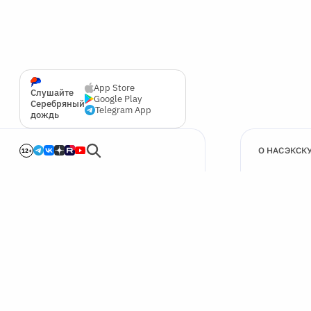
App Store
Слушайте
Google Play
Серебряный
Telegram App
дождь
О НАС
ЭКСК
12+