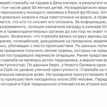
вшей стрельбу на параде в День матери, в результате 
в том числе двое 10-летних детей. На видеозаписях вид
 чернокожего молодого человека в белой футболке. Хот
 довольно низкое и лица преступника не видно, в пра
еются, что кто-то сможет его опознать. За информацию
дозреваемого, полиция назначила награду в размере 10
м в правоохранительных органах до сих пор не знают т
вших. Возможно, что стрельба велась из двух единиц о
ранее, полицейские, дежурившие на празднике, видели
ых, убегающих с места происшествия. По данным поли
на празднике получило легкие травмы, которые не пред
вое пострадавших перенесли операции. Ранее предста
 стрельба не являлась актом терроризма, а вероятнее в
реступностью. По данным бюро, у Нового Орлеана одни
 в США по уровню уличной преступности. Стрельба на 
изошла накануне днем. На празднике присутствовало 4
сту происшествия находилось около 200 человек. Пара
 который в США традиционно отмечается во второе вос