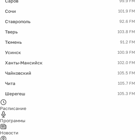
Саров
99.9 FM
Сочи
101.9 FM
Ставрополь
92.6 FM
Тверь
103.8 FM
Тюмень
91.2 FM
Усинск
100.9 FM
Ханты-Мансийск
102.0 FM
Чайковский
105.5 FM
Чита
105.7 FM
Шерегеш
105.3 FM
Расписание
Программы
Новости