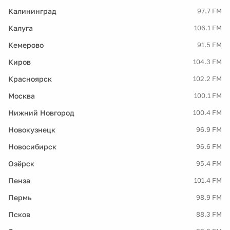
Калининград
97.7 FM
Калуга
106.1 FM
Кемерово
91.5 FM
Киров
104.3 FM
Красноярск
102.2 FM
Москва
100.1 FM
Нижний Новгород
100.4 FM
Новокузнецк
96.9 FM
Новосибирск
96.6 FM
Озёрск
95.4 FM
Пенза
101.4 FM
Пермь
98.9 FM
Псков
88.3 FM