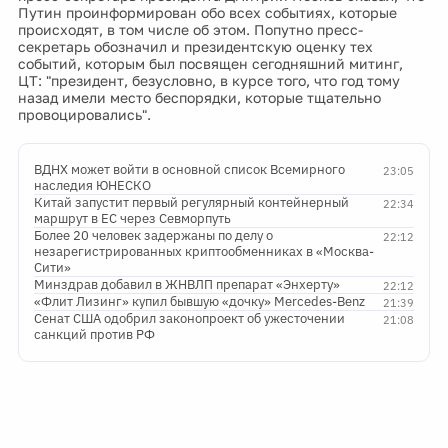
Путин проинформирован обо всех событиях, которые
происходят, в том числе об этом. Попутно пресс-
секретарь обозначил и президентскую оценку тех
событий, которым был посвящен сегодняшний митинг,
ЦТ: "президент, безусловно, в курсе того, что год тому
назад имели место беспорядки, которые тщательно
провоцировались".
ВДНХ может войти в основной список Всемирного
23:05
наследия ЮНЕСКО
Китай запустит первый регулярный контейнерный
22:34
маршрут в ЕС через Севморпуть
Более 20 человек задержаны по делу о
22:12
незарегистрированных криптообменниках в «Москва-
Сити»
Минздрав добавил в ЖНВЛП препарат «Энхерту»
22:12
«Флит Лизинг» купил бывшую «дочку» Mercedes-Benz
21:39
Сенат США одобрил законопроект об ужесточении
21:08
санкций против РФ