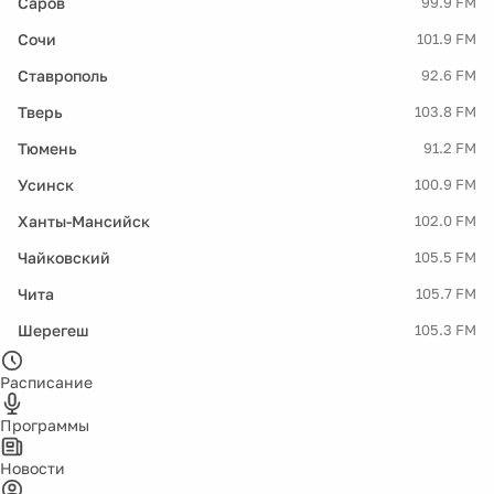
Саров
99.9 FM
Сочи
101.9 FM
Ставрополь
92.6 FM
Тверь
103.8 FM
Тюмень
91.2 FM
Усинск
100.9 FM
Ханты-Мансийск
102.0 FM
Чайковский
105.5 FM
Чита
105.7 FM
Шерегеш
105.3 FM
Расписание
Программы
Новости