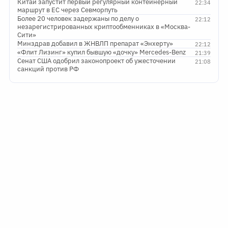
Китай запустит первый регулярный контейнерный
22:34
маршрут в ЕС через Севморпуть
Более 20 человек задержаны по делу о
22:12
незарегистрированных криптообменниках в «Москва-
Сити»
Минздрав добавил в ЖНВЛП препарат «Энхерту»
22:12
«Флит Лизинг» купил бывшую «дочку» Mercedes-Benz
21:39
Сенат США одобрил законопроект об ужесточении
21:08
санкций против РФ