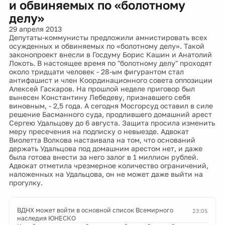
и обвиняемых по «болотному
делу»
29 апреля 2013
Депутаты-коммунисты предложили амнистировать всех
осужденных и обвиняемых по «болотному делу». Такой
законопроект внесли в Госдуму Борис Кашин и Анатолий
Локоть. В настоящее время по "болотному делу" проходят
около тридцати человек - 28-ым фигурантом стал
антифашист и член Координационного совета оппозиции
Алексей Гаскаров. На прошлой неделе приговор был
вынесен Константину Лебедеву, признавшего себя
виновным, - 2,5 года. А сегодня Мосгорсуд оставил в силе
решение Басманного суда, продлившего домашний арест
Сергею Удальцову до 6 августа. Защита просила изменить
меру пресечения на подписку о невыезде. Адвокат
Виолетта Волкова настаивала на том, что оснований
держать Удальцова под домашним арестом нет, и даже
была готова внести за него залог в 1 миллион рублей.
Адвокат отметила чрезмерное количество ограничений,
наложенных на Удальцова, он не может даже выйти на
прогулку.
ВДНХ может войти в основной список Всемирного
23:05
наследия ЮНЕСКО