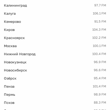
Калининград
97.7 FM
Калуга
106.1 FM
Кемерово
91.5 FM
Киров
104.3 FM
Красноярск
102.2 FM
Москва
100.1 FM
Нижний Новгород
100.4 FM
Новокузнецк
96.9 FM
Новосибирск
96.6 FM
Озёрск
95.4 FM
Пенза
101.4 FM
Пермь
98.9 FM
Псков
88.3 FM