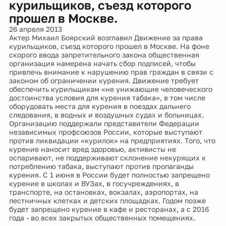
курильщиков, съезд которого
прошел в Москве.
26 апреля 2013
Актер Михаил Боярский возглавил Движение за права
курильщиков, съезд которого прошел в Москве. На фоне
скорого ввода запретительного закона общественная
организация намерена начать сбор подписей, чтобы
привлечь внимание к нарушению прав граждан в связи с
законом об ограничении курения. Движение требует
обеспечить курильщикам «не унижающие человеческого
достоинства условия для курения табака», в том числе
оборудовать места для курения в поездах дальнего
следования, в водных и воздушных судах и больницах.
Организацию поддержали представители Федерации
независимых профсоюзов России, которые выступают
против ликвидации «курилок» на предприятиях. Того, что
курение наносит вред здоровью, активисты не
оспаривают, не поддерживают склонение некурящих к
потреблению табака, выступают против пропаганды
курения. С 1 июня в России будет полностью запрещено
курение в школах и ВУЗах, в госучреждениях, в
транспорте, на остановках, вокзалах, аэропортах, на
лестничных клетках и детских площадках. Годом позже
будет запрещено курение в кафе и ресторанах, а с 2016
года - во всех закрытых общественных помещениях.