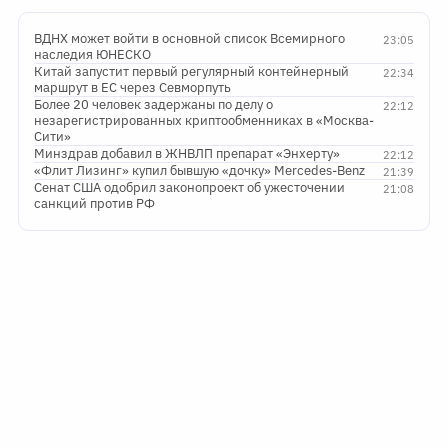
ВДНХ может войти в основной список Всемирного
23:05
наследия ЮНЕСКО
Китай запустит первый регулярный контейнерный
22:34
маршрут в ЕС через Севморпуть
Более 20 человек задержаны по делу о
22:12
незарегистрированных криптообменниках в «Москва-
Сити»
Минздрав добавил в ЖНВЛП препарат «Энхерту»
22:12
«Флит Лизинг» купил бывшую «дочку» Mercedes-Benz
21:39
Сенат США одобрил законопроект об ужесточении
21:08
санкций против РФ