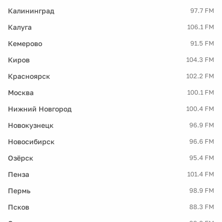
Калининград
97.7 FM
Калуга
106.1 FM
Кемерово
91.5 FM
Киров
104.3 FM
Красноярск
102.2 FM
Москва
100.1 FM
Нижний Новгород
100.4 FM
Новокузнецк
96.9 FM
Новосибирск
96.6 FM
Озёрск
95.4 FM
Пенза
101.4 FM
Пермь
98.9 FM
Псков
88.3 FM