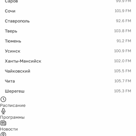
Саров
99.9 FM
Сочи
101.9 FM
Ставрополь
92.6 FM
Тверь
103.8 FM
Тюмень
91.2 FM
Усинск
100.9 FM
Ханты-Мансийск
102.0 FM
Чайковский
105.5 FM
Чита
105.7 FM
Шерегеш
105.3 FM
Расписание
Программы
Новости