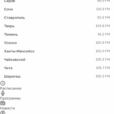
Саров
99.9 FM
Сочи
101.9 FM
Ставрополь
92.6 FM
Тверь
103.8 FM
Тюмень
91.2 FM
Усинск
100.9 FM
Ханты-Мансийск
102.0 FM
Чайковский
105.5 FM
Чита
105.7 FM
Шерегеш
105.3 FM
Расписание
Программы
Новости