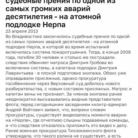
судебные прения по одной из
самых громких аварий
десятилетия - на атомной
подлодке Нерпа
23 апреля 2013
Во Владивостоке закончились судебные прения по одной
из самых громких аварий десятилетия - на атомной
подлодке Нерпа, в которой во время испытаний
включилась система пожаротушения. Тогда, в конце 2008
года, погибли 20 человек и столько же пострадали.
следствие обвиняет матроса Дмитрия Гробова во
включении системы, а капитана подлодки Дмитрия
Лаврентьева - в плохой подготовке экипажа. Обоих уже
оправдывали присяжные, однако прокуратура
гособвинение через Верховный суд добилось нового
разбирательства, с новым составом присяжных. Матрос и
капитан вины не признают. За членов экипажа ранее
неоднократно высказывались видные представители
флота; перед сегодняшним заседанием кконтр-адмирал
Андрей Войтович заявил, что, вопреки словам
прокуратуры, существует видеозапись момента аварии
на «Нерпе», где отчетливо слышны подаваемые команды,
и что следствие отказалось приложить это видео к делу.
Ранее военная прокуратура Тихоокеанского флота
утверждала, что такого ролика не существует, а есть