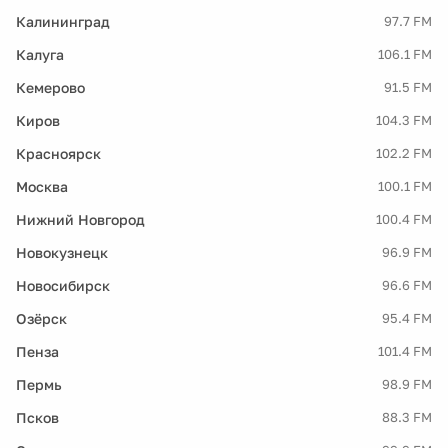
Калининград
97.7 FM
Калуга
106.1 FM
Кемерово
91.5 FM
Киров
104.3 FM
Красноярск
102.2 FM
Москва
100.1 FM
Нижний Новгород
100.4 FM
Новокузнецк
96.9 FM
Новосибирск
96.6 FM
Озёрск
95.4 FM
Пенза
101.4 FM
Пермь
98.9 FM
Псков
88.3 FM