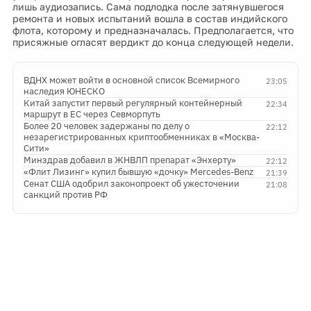
лишь аудиозапись. Сама подлодка после затянувшегося
ремонта и новых испытаний вошла в состав индийского
флота, которому и предназначалась. Предполагается, что
присяжные огласят вердикт до конца следующей недели.
ВДНХ может войти в основной список Всемирного
23:05
наследия ЮНЕСКО
Китай запустит первый регулярный контейнерный
22:34
маршрут в ЕС через Севморпуть
Более 20 человек задержаны по делу о
22:12
незарегистрированных криптообменниках в «Москва-
Сити»
Минздрав добавил в ЖНВЛП препарат «Энхерту»
22:12
«Флит Лизинг» купил бывшую «дочку» Mercedes-Benz
21:39
Сенат США одобрил законопроект об ужесточении
21:08
санкций против РФ