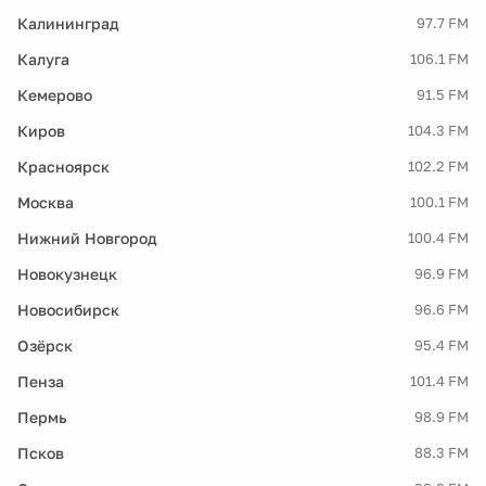
Калининград
97.7 FM
Калуга
106.1 FM
Кемерово
91.5 FM
Киров
104.3 FM
Красноярск
102.2 FM
Москва
100.1 FM
Нижний Новгород
100.4 FM
Новокузнецк
96.9 FM
Новосибирск
96.6 FM
Озёрск
95.4 FM
Пенза
101.4 FM
Пермь
98.9 FM
Псков
88.3 FM