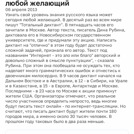
любой желающий
06 апреля 2013
Узнать свой уровень знания русского языка может
сегодня любой желающий. В десятый раз во всем мире
пишут "Тотальный диктант". В пятнадцать часов его
зачитали в Москве. Автор текста, писатель Дина Рубина,
диктовала его в Новосибирском государственном
университете, где и придумали эту акцию. Написать
диктант на "отлично" в этом году будет достаточно
сложной задачей, признала его автор. Текст под
названием "Интернет - это зло или благо" авторский и
довольно сложный в смысле пунктуации", - сказала
Рубина. При этом она пообещала не осуждать тех, кто
наделает много грамматических ошибок и отнестись к
двоечникам милосердно. В 9 часов диктант начался на
Дальнем Востоке и в Австралии, в 12 - в Сибири, на Урале
и в Казахстане, в 15 - в Европе, Антарктиде и Москве.
Последними - в 23 часа по Москве к акции примкнут
жители США. Организаторы отмечают, что реальное
число участников определить непросто, ведь многие
будут писать текст онлайн - по интернет-трансляции. Но
считают, что писать диктант будут жители почти 180
городов мира, а именно около 30 тысяч человек. В
прошлом году таковых было в два раза меньше.