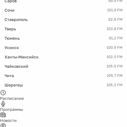
Саров
99.9 FM
Сочи
101.9 FM
Ставрополь
92.6 FM
Тверь
103.8 FM
Тюмень
91.2 FM
Усинск
100.9 FM
Ханты-Мансийск
102.0 FM
Чайковский
105.5 FM
Чита
105.7 FM
Шерегеш
105.3 FM
Расписание
Программы
Новости