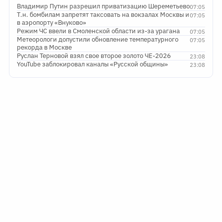
Владимир Путин разрешил приватизацию Шереметьево
07:05
Т.н. бомбилам запретят таксовать на вокзалах Москвы и
07:05
в аэропорту «Внуково»
Режим ЧС ввели в Смоленской области из-за урагана
07:05
Метеорологи допустили обновление температурного
07:05
рекорда в Москве
Руслан Терновой взял свое второе золото ЧЕ-2026
23:08
YouTube заблокировал каналы «Русской общины»
23:08