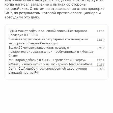
когда написал заявление о пытках со стороны
полицейских. Ответом на это заявление стала проверка
СКР, по результатам которой против оппозиционера и
возбудили это дело.
ВДНХ может войти в основной список Всемирного
23:05
наследия ЮНЕСКО
Китай запустит первый регулярный контейнерный
22:34
маршрут в ЕС через Севморпуть
Более 20 человек задержаны по делу о
22:12
незарегистрированных криптообменниках в «Москва-
Сити»
Минздрав добавил в ЖНВЛП препарат «Энхерту»
22:12
«Флит Лизинг» купил бывшую «дочку» Mercedes-Benz
21:39
Сенат США одобрил законопроект об ужесточении
21:08
санкций против РФ