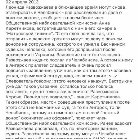
02 апреля 2013
Леонида Развозжаева в ближайшее время могут снова
этапировать в Челябинск - для расследования дела о
ложном доносе, сообщает в своем блоге член
Общественной наблюдательной комиссии Анна
Каретникова, встретившаяся с ним в его камере в
"Матросской тишине". "С его слов поняла так, что
отправить в далекие края его могут по делу о ложном
доносе на сотрудника, которого он узнал в Басманном
суде как человека, который его допрашивал после
похищения с Украины. Заявление на этого человека
Развозжаев куда-то послал из Челябинска. А потом к нему
в Ангарск прилетел следователь и очень просил
подписать заявление, уточнив, как он там этого человека
узнал, с фамилией сотрудника, со всем таким. <...>
Следователь говорил: этого человека накажут, Бастрыкин
уже дал такое указание, осталось только подпись
поставить, нужно только заявление от Развозжаева.
Короче, Леонид это подписал," - пишет Каретникова.
Таким образом, местом совершения преступления после
этого стал не Басманный суд, "а то ли Ангарск, то ли
Челябинск, потому что именно там он свой "ложный
донос" окончательно оформил", поясняет член
Общественной наблюдательной комиссии. Ранее адвокат
Развозжаева рассказал, что, по некоторым данным,
судить Развозжаева по этому делу могут в Челябинске:
там обвиняемый находился по дороге в СИЗО Иркутска,