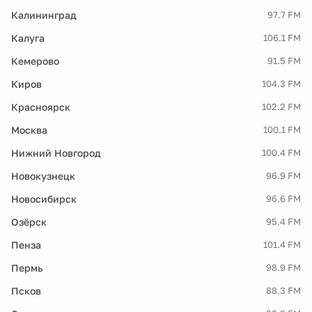
Калининград
97.7 FM
Калуга
106.1 FM
Кемерово
91.5 FM
Киров
104.3 FM
Красноярск
102.2 FM
Москва
100.1 FM
Нижний Новгород
100.4 FM
Новокузнецк
96.9 FM
Новосибирск
96.6 FM
Озёрск
95.4 FM
Пенза
101.4 FM
Пермь
98.9 FM
Псков
88.3 FM