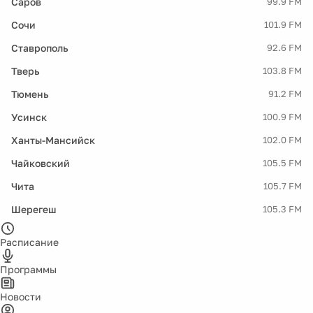
Саров
99.9 FM
Сочи
101.9 FM
Ставрополь
92.6 FM
Тверь
103.8 FM
Тюмень
91.2 FM
Усинск
100.9 FM
Ханты-Мансийск
102.0 FM
Чайковский
105.5 FM
Чита
105.7 FM
Шерегеш
105.3 FM
Расписание
Программы
Новости