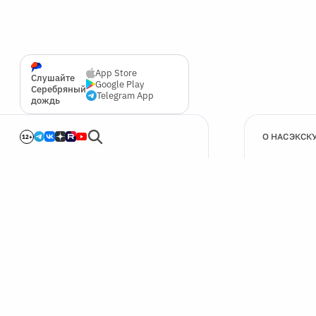
App Store
Слушайте
Google Play
Серебряный
Telegram App
дождь
О НАС
ЭКСК
12+
🍪
Мы используем cookie для улучшения работы сайта.