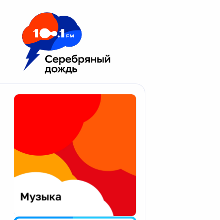
Москва 100.1 FM
Апатиты
Астрахань
Волгоград
Вологда
Екатеринбург
Иваново
Казань
Калининград
Калуга