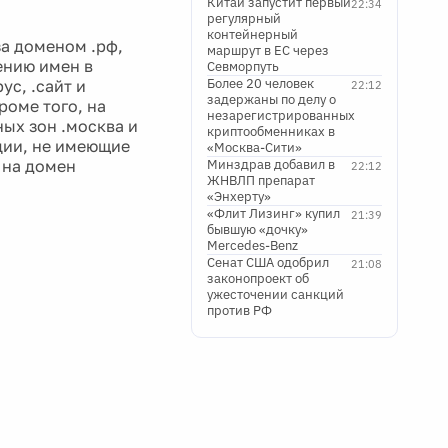
Китай запустит первый
22:34
регулярный
контейнерный
за доменом .рф,
маршрут в ЕС через
ению имен в
Севморпуть
Более 20 человек
с, .сайт и
22:12
задержаны по делу о
роме того, на
незарегистрированных
ых зон .москва и
криптообменниках в
ции, не имеющие
«Москва-Сити»
 на домен
Минздрав добавил в
22:12
ЖНВЛП препарат
«Энхерту»
«Флит Лизинг» купил
21:39
бывшую «дочку»
Mercedes-Benz
Сенат США одобрил
21:08
законопроект об
ужесточении санкций
против РФ