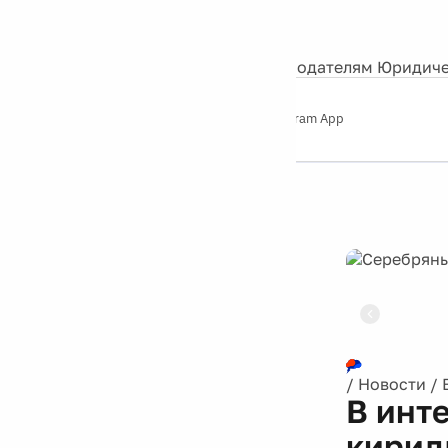
События
Контакты
О нас
Экскурсии
Silver Studio
Рекламодателям
Юридиче
Слушайте
App Store
Google Play
Telegram App
Серебряный
дождь
12+
Реклама
/
Новости
/
В инт
кирил