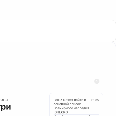
мена
ВДНХ может войти в
23:05
три
основной список
Всемирного наследия
ЮНЕСКО