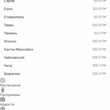
Саров
99.9 FM
Сочи
101.9 FM
Ставрополь
92.6 FM
Тверь
103.8 FM
Тюмень
91.2 FM
Усинск
100.9 FM
Ханты-Мансийск
102.0 FM
Чайковский
105.5 FM
Чита
105.7 FM
Шерегеш
105.3 FM
Расписание
Программы
Новости