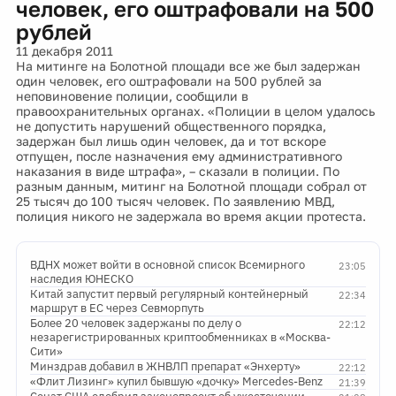
человек, его оштрафовали на 500
рублей
11 декабря 2011
На митинге на Болотной площади все же был задержан
один человек, его оштрафовали на 500 рублей за
неповиновение полиции, сообщили в
правоохранительных органах. «Полиции в целом удалось
не допустить нарушений общественного порядка,
задержан был лишь один человек, да и тот вскоре
отпущен, после назначения ему административного
наказания в виде штрафа», – сказали в полиции. По
разным данным, митинг на Болотной площади собрал от
25 тысяч до 100 тысяч человек. По заявлению МВД,
полиция никого не задержала во время акции протеста.
ВДНХ может войти в основной список Всемирного
23:05
наследия ЮНЕСКО
Китай запустит первый регулярный контейнерный
22:34
маршрут в ЕС через Севморпуть
Более 20 человек задержаны по делу о
22:12
незарегистрированных криптообменниках в «Москва-
Сити»
Минздрав добавил в ЖНВЛП препарат «Энхерту»
22:12
«Флит Лизинг» купил бывшую «дочку» Mercedes-Benz
21:39