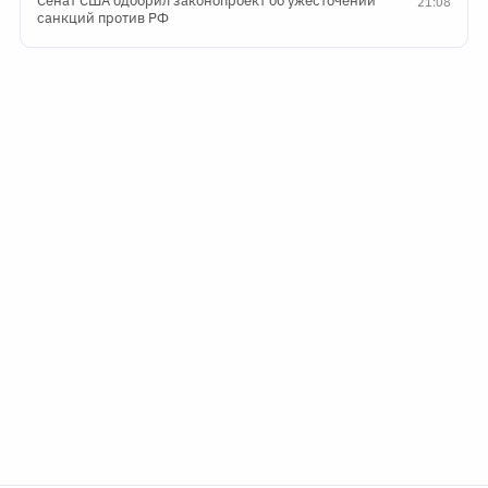
Сенат США одобрил законопроект об ужесточении
21:08
санкций против РФ