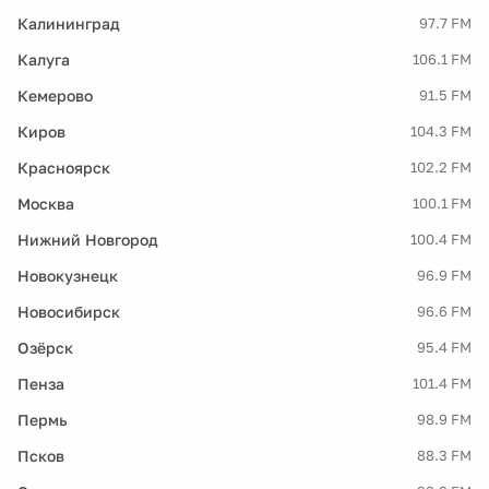
Калининград
97.7 FM
Калуга
106.1 FM
Кемерово
91.5 FM
Киров
104.3 FM
Красноярск
102.2 FM
Москва
100.1 FM
Нижний Новгород
100.4 FM
Новокузнецк
96.9 FM
Новосибирск
96.6 FM
Озёрск
95.4 FM
Пенза
101.4 FM
Пермь
98.9 FM
Псков
88.3 FM