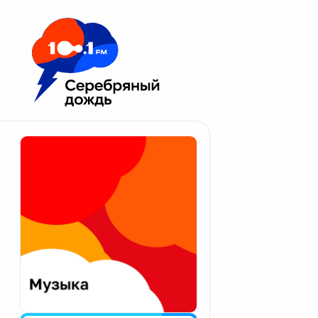
Москва 100.1 FM
Апатиты
Астрахань
Волгоград
Вологда
Екатеринбург
Иваново
Казань
Калининград
Калуга