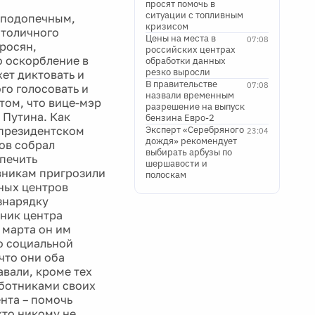
просят помочь в
ситуации с топливным
 подопечным,
кризисом
столичного
Цены на места в
07:08
росян,
российских центрах
о оскорбление в
обработки данных
резко выросли
жет диктовать и
В правительстве
07:08
ого голосовать и
назвали временным
 том, что вице-мэр
разрешение на выпуск
 Путина. Как
бензина Евро-2
 президентском
Эксперт «Серебряного
23:04
дождя» рекомендует
ов собрал
выбирать арбузы по
печить
шершавости и
вникам пригрозили
полоскам
нных центров
знарядку
дник центра
 марта он им
то социальной
что они оба
авали, кроме тех
аботниками своих
нта – помочь
кто никому не