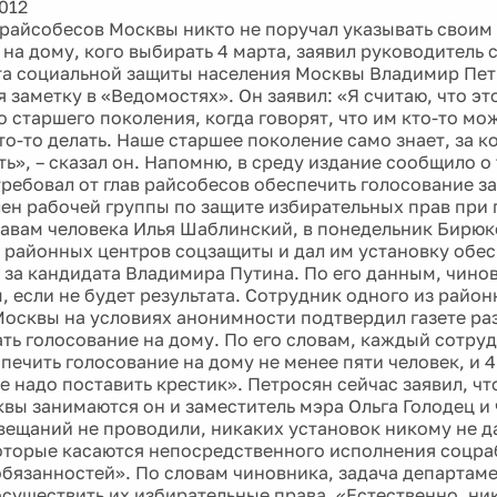
012
райсобесов Москвы никто не поручал указывать своим
на дому, кого выбирать 4 марта, заявил руководитель 
а социальной защиты населения Москвы Владимир Пет
 заметку в «Ведомостях». Он заявил: «Я считаю, что эт
 старшего поколения, когда говорят, что им кто-то мо
то-то делать. Наше старшее поколение само знает, за к
ь», – сказал он. Напомню, в среду издание сообщило о
ребовал от глав райсобесов обеспечить голосование за
лен рабочей группы по защите избирательных прав при
равам человека Илья Шаблинский, в понедельник Бирюк
 районных центров соцзащиты и дал им установку обес
 за кандидата Владимира Путина. По его данным, чино
, если не будет результата. Сотрудник одного из райо
осквы на условиях анонимности подтвердил газете ра
ть голосование на дому. По его словам, каждый сотру
печить голосование на дому не менее пяти человек, и 4
е надо поставить крестик». Петросян сейчас заявил, ч
вы занимаются он и заместитель мэра Ольга Голодец и 
вещаний не проводили, никаких установок никому не д
оторые касаются непосредственного исполнения соцр
бязанностей». По словам чиновника, задача департаме
существить их избирательные права. «Естественно, ни