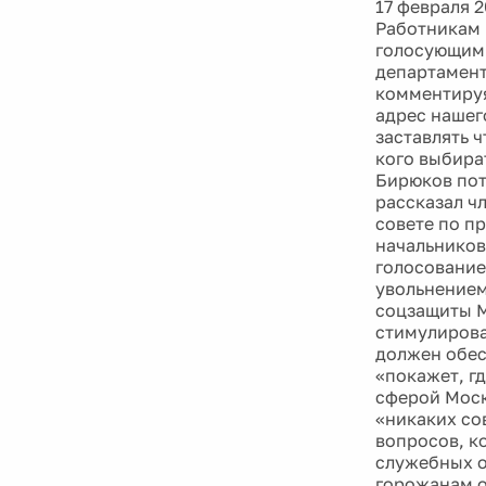
17 февраля 2
Работникам 
голосующим 
департамент
комментируя
адрес нашего
заставлять ч
кого выбират
Бирюков пот
рассказал ч
совете по п
начальников
голосование
увольнением
соцзащиты М
стимулирова
должен обес
«покажет, гд
сферой Моск
«никаких со
вопросов, к
служебных о
горожанам о