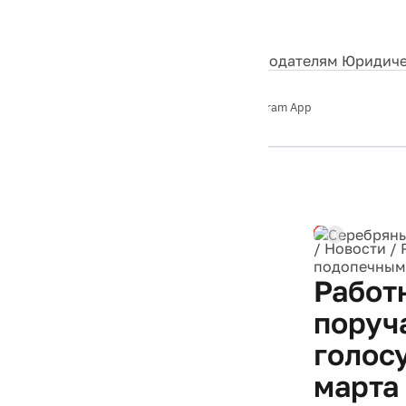
События
Контакты
О нас
Экскурсии
Silver Studio
Рекламодателям
Юридиче
Слушайте
App Store
Google Play
Telegram App
Серебряный
дождь
12+
Реклама
/
Новости
/
подопечным,
Работ
поруч
голос
марта