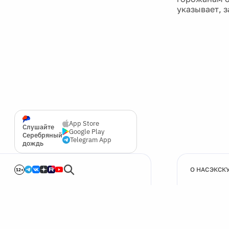
указывает, з
App Store
Слушайте
Google Play
Серебряный
Telegram App
дождь
О НАС
ЭКСК
12+