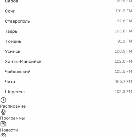
Саров
99.9 FM
Сочи
101.9 FM
Ставрополь
92.6 FM
Тверь
103.8 FM
Тюмень
91.2 FM
Усинск
100.9 FM
Ханты-Мансийск
102.0 FM
Чайковский
105.5 FM
Чита
105.7 FM
Шерегеш
105.3 FM
Расписание
Программы
Новости