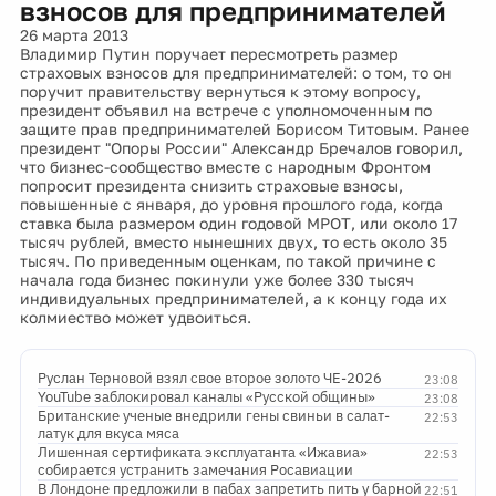
взносов для предпринимателей
26 марта 2013
Владимир Путин поручает пересмотреть размер
страховых взносов для предпринимателей: о том, то он
поручит правительству вернуться к этому вопросу,
президент объявил на встрече с уполномоченным по
защите прав предпринимателей Борисом Титовым. Ранее
президент "Опоры России" Александр Бречалов говорил,
что бизнес-сообщество вместе с народным Фронтом
попросит президента снизить страховые взносы,
повышенные с января, до уровня прошлого года, когда
ставка была размером один годовой МРОТ, или около 17
тысяч рублей, вместо нынешних двух, то есть около 35
тысяч. По приведенным оценкам, по такой причине с
начала года бизнес покинули уже более 330 тысяч
индивидуальных предпринимателей, а к концу года их
колмиество может удвоиться.
Руслан Терновой взял свое второе золото ЧЕ-2026
23:08
YouTube заблокировал каналы «Русской общины»
23:08
Британские ученые внедрили гены свиньи в салат-
22:53
латук для вкуса мяса
Лишенная сертификата эксплуатанта «Ижавиа»
22:53
собирается устранить замечания Росавиации
В Лондоне предложили в пабах запретить пить у барной
22:51