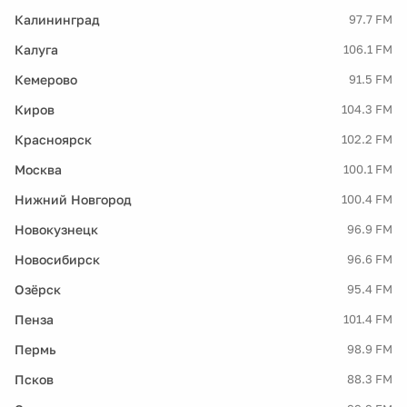
Калининград
97.7 FM
Калуга
106.1 FM
Кемерово
91.5 FM
Киров
104.3 FM
Красноярск
102.2 FM
Москва
100.1 FM
Нижний Новгород
100.4 FM
Новокузнецк
96.9 FM
Новосибирск
96.6 FM
Озёрск
95.4 FM
Пенза
101.4 FM
Пермь
98.9 FM
Псков
88.3 FM