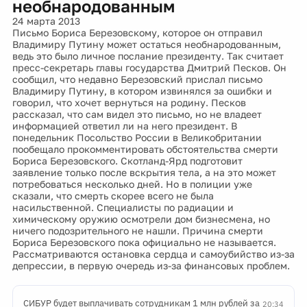
необнародованным
24 марта 2013
Письмо Бориса Березовскому, которое он отправил
Владимиру Путину может остаться необнародованным,
ведь это было личное послание президенту. Так считает
пресс-секретарь главы государства Дмитрий Песков. Он
сообщил, что недавно Березовский прислал письмо
Владимиру Путину, в котором извинялся за ошибки и
говорил, что хочет вернуться на родину. Песков
рассказал, что сам видел это письмо, но не владеет
информацией ответил ли на него президент. В
понедельник Посольство России в Великобритании
пообещало прокомментировать обстоятельства смерти
Бориса Березовского. Скотланд-Ярд подготовит
заявление только после вскрытия тела, а на это может
потребоваться несколько дней. Но в полиции уже
сказали, что смерть скорее всего не была
насильственной. Специалисты по радиации и
химическому оружию осмотрели дом бизнесмена, но
ничего подозрительного не нашли. Причина смерти
Бориса Березовского пока официально не называется.
Рассматриваются остановка сердца и самоубийство из-за
депрессии, в первую очередь из-за финансовых проблем.
СИБУР будет выплачивать сотрудникам 1 млн рублей за
20:34