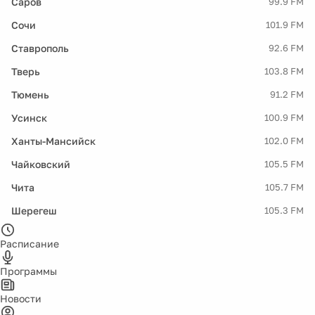
Саров
99.9 FM
Сочи
101.9 FM
Ставрополь
92.6 FM
Тверь
103.8 FM
Тюмень
91.2 FM
Усинск
100.9 FM
Ханты-Мансийск
102.0 FM
Чайковский
105.5 FM
Чита
105.7 FM
Шерегеш
105.3 FM
Расписание
Программы
Новости