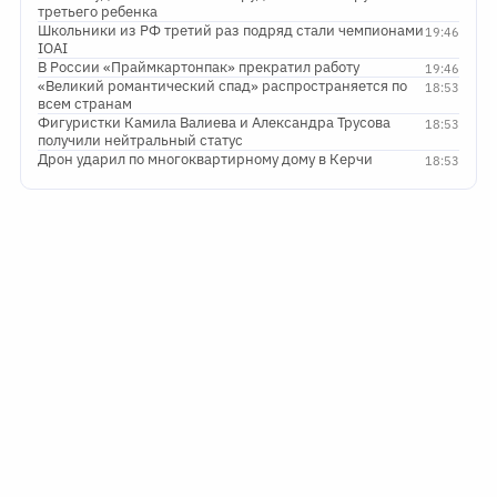
третьего ребенка
Школьники из РФ третий раз подряд стали чемпионами
19:46
IOAI
В России «Праймкартонпак» прекратил работу
19:46
«Великий романтический спад» распространяется по
18:53
всем странам
Фигуристки Камила Валиева и Александра Трусова
18:53
получили нейтральный статус
Дрон ударил по многоквартирному дому в Керчи
18:53