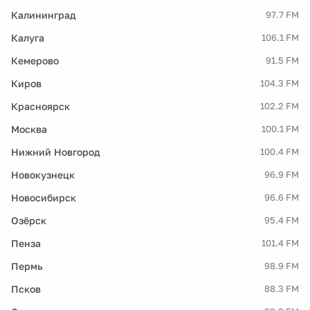
Калининград
97.7 FM
Калуга
106.1 FM
Кемерово
91.5 FM
Киров
104.3 FM
Красноярск
102.2 FM
Москва
100.1 FM
Нижний Новгород
100.4 FM
Новокузнецк
96.9 FM
Новосибирск
96.6 FM
Озёрск
95.4 FM
Пенза
101.4 FM
Пермь
98.9 FM
Псков
88.3 FM