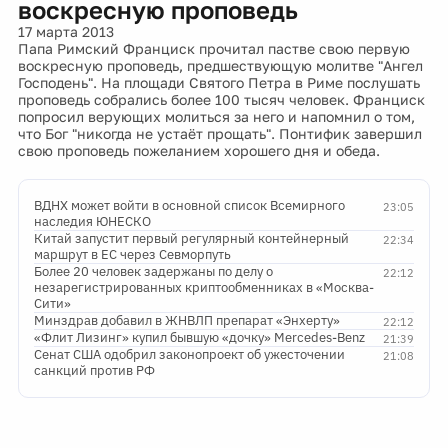
воскресную проповедь
17 марта 2013
Папа Римский Франциск прочитал пастве свою первую
воскресную проповедь, предшествующую молитве "Ангел
Господень". На площади Святого Петра в Риме послушать
проповедь собрались более 100 тысяч человек. Франциск
попросил верующих молиться за него и напомнил о том,
что Бог "никогда не устаёт прощать". Понтифик завершил
свою проповедь пожеланием хорошего дня и обеда.
ВДНХ может войти в основной список Всемирного
23:05
наследия ЮНЕСКО
Китай запустит первый регулярный контейнерный
22:34
маршрут в ЕС через Севморпуть
Более 20 человек задержаны по делу о
22:12
незарегистрированных криптообменниках в «Москва-
Сити»
Минздрав добавил в ЖНВЛП препарат «Энхерту»
22:12
«Флит Лизинг» купил бывшую «дочку» Mercedes-Benz
21:39
Сенат США одобрил законопроект об ужесточении
21:08
санкций против РФ