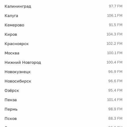
Калининград
97.7 FM
Калуга
106.1 FM
Кемерово
91.5 FM
Киров
104.3 FM
Красноярск
102.2 FM
Москва
100.1 FM
Нижний Новгород
100.4 FM
Новокузнецк
96.9 FM
Новосибирск
96.6 FM
Озёрск
95.4 FM
Пенза
101.4 FM
Пермь
98.9 FM
Псков
88.3 FM