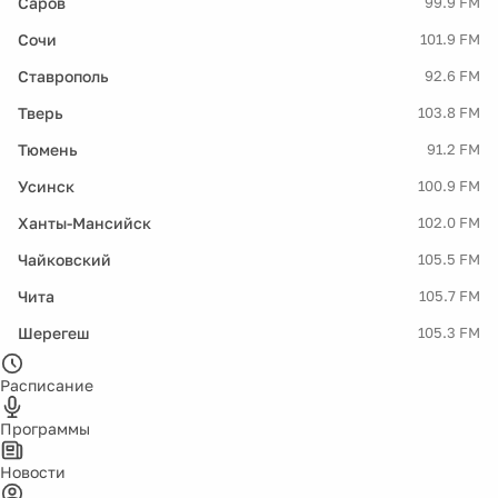
Саров
99.9 FM
Сочи
101.9 FM
Ставрополь
92.6 FM
Тверь
103.8 FM
Тюмень
91.2 FM
Усинск
100.9 FM
Ханты-Мансийск
102.0 FM
Чайковский
105.5 FM
Чита
105.7 FM
Шерегеш
105.3 FM
Расписание
Программы
Новости