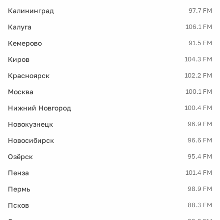
Калининград
97.7 FM
Калуга
106.1 FM
Кемерово
91.5 FM
Киров
104.3 FM
Красноярск
102.2 FM
Москва
100.1 FM
Нижний Новгород
100.4 FM
Новокузнецк
96.9 FM
Новосибирск
96.6 FM
Озёрск
95.4 FM
Пенза
101.4 FM
Пермь
98.9 FM
Псков
88.3 FM