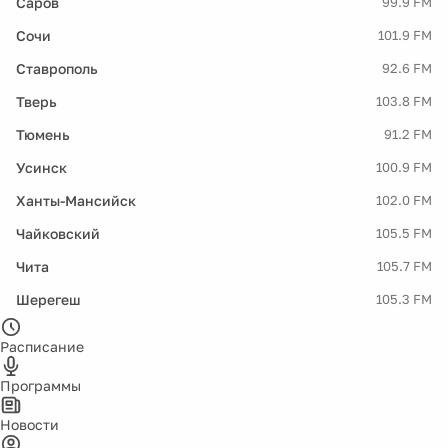
Саров
99.9 FM
Сочи
101.9 FM
Ставрополь
92.6 FM
Тверь
103.8 FM
Тюмень
91.2 FM
Усинск
100.9 FM
Ханты-Мансийск
102.0 FM
Чайковский
105.5 FM
Чита
105.7 FM
Шерегеш
105.3 FM
Расписание
Программы
Новости