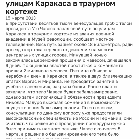
улицам Каракаса в траурном
кортеже
15 марта 2013
В присутствии десятков тысяч венесуэльцев гроб с телом
президента Уго Чавеса начал свой путь по улицам
Каракаса в траурном кортеже из здания военной
академии в Музей революции, сообщает местное
телевидение. Весь путь займет около 18 километров, ради
проезда кортежа перекрыто движение на многих
центральных улицах города. Минувшей ночью
закончилась церемония прощания с Чавесом, длившаяся
9 дней. По оценкам властей проститься с команданте
пришли 2 миллиона человек. Пятница объявлена
нерабочим днем в Каракасе, а также в двух близлежащих
штатах Варгас и Миранда, не проводятся занятия в
учебных заведениях, закрыты банки. Ранее власти
заявляли, что тело Чавеса будет забальзамировано,
однако затем исполняющий обязанности президента
Николас Мадуро высказал сомнения в возможности
осуществления бальзамирования. По его словам,
консультации по данному вопросу уже предоставили
высококлассные специалисты из России и Германии, они
считают, что решение о проведении процедуры нужно
было принимать намного раньше. Чавес скончался 5
марта, а решение о бальзамировании его тела было