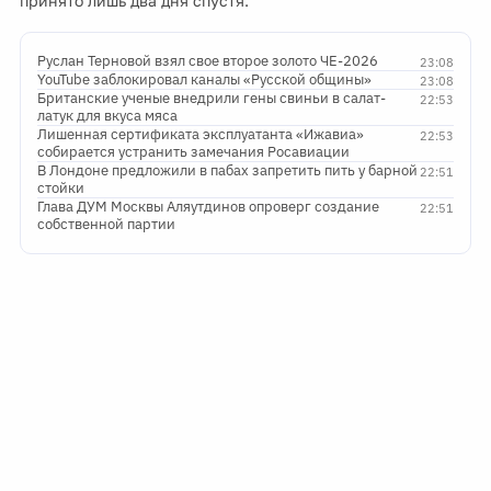
принято лишь два дня спустя.
Руслан Терновой взял свое второе золото ЧЕ-2026
23:08
YouTube заблокировал каналы «Русской общины»
23:08
Британские ученые внедрили гены свиньи в салат-
22:53
латук для вкуса мяса
Лишенная сертификата эксплуатанта «Ижавиа»
22:53
собирается устранить замечания Росавиации
В Лондоне предложили в пабах запретить пить у барной
22:51
стойки
Глава ДУМ Москвы Аляутдинов опроверг создание
22:51
собственной партии