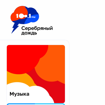
Москва 100.1 FM
Апатиты
Астрахань
Волгоград
Вологда
Екатеринбург
Иваново
Казань
Калининград
Калуга