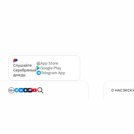
App Store
Слушайте
Google Play
Серебряный
Telegram App
дождь
О НАС
ЭКСК
12+