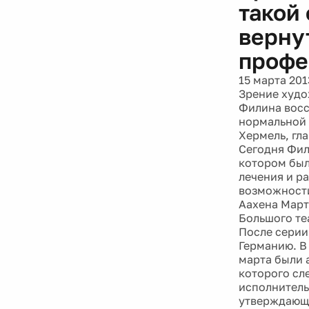
такой
верну
профе
15 марта 201
Зрение худо
Филина восс
нормальной 
Хермель, гл
Сегодня Фил
котором было
лечения и р
возможности
Аахена Март
Большого теа
После серии
Германию. В 
марта были 
которого сл
исполнитель
утверждающи