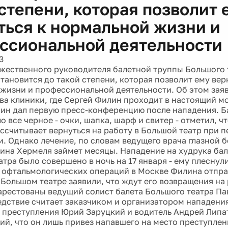
 степени, которая позволит 
ться к нормальной жизни и
ссиональной деятельности
3
жественного руководителя балетной труппы Большого 
тановится до такой степени, которая позволит ему вер
жизни и профессиональной деятельности. Об этом зая
ава клиники, где Сергей Филин проходит в настоящий м
ин дал первую пресс-конференцию после нападения. Б
 все черное - очки, шапка, шарф и свитер - отметил, чт
ассчитывает вернуться на работу в Большой театр при 
. Однако лечение, по словам ведущего врача глазной 
ина Хермеля займет месяцы. Нападение на худрука ба
тра было совершено в ночь на 17 января - ему плеснули
 офтальмологических операций в Москве Филина отпра
Большом театре заявили, что ждут его возвращения на р
арестованы ведущий солист балета Большого театра П
едствие считает заказчиком и организатором нападени
 преступления Юрий Заруцкий и водитель Андрей Липа
й, что он лишь привез напавшего на место преступлен