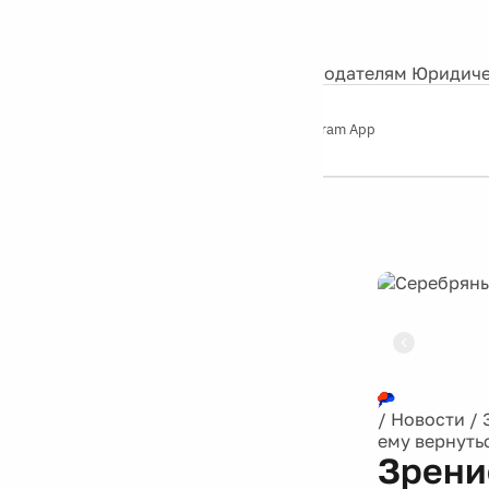
События
Контакты
О нас
Экскурсии
Silver Studio
Рекламодателям
Юридиче
Слушайте
App Store
Google Play
Telegram App
Серебряный
дождь
12+
Реклама
/
Новости
/
ему вернуть
Зрени