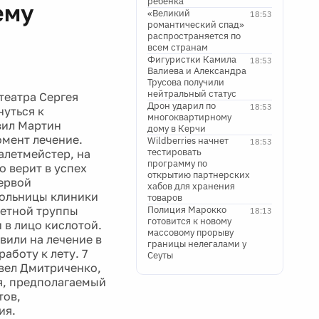
ребенка
ему
«Великий
18:53
романтический спад»
распространяется по
всем странам
Фигуристки Камила
18:53
Валиева и Александра
Трусова получили
нейтральный статус
театра Сергея
Дрон ударил по
18:53
нуться к
многоквартирному
вил Мартин
дому в Керчи
омент лечение.
Wildberries начнет
18:53
тестировать
алетмейстер, на
программу по
о верит в успех
открытию партнерских
первой
хабов для хранения
больницы клиники
товаров
летной труппы
Полиция Марокко
18:13
готовится к новому
 в лицо кислотой.
массовому прорыву
вили на лечение в
границы нелегалами у
аботу к лету. 7
Сеуты
авел Дмитриченко,
я, предполагаемый
тов,
ия.