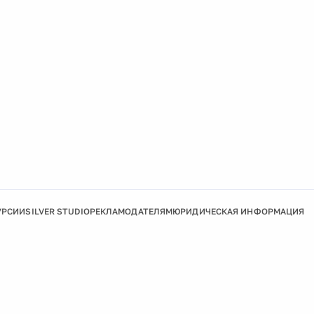
УРСИИ
SILVER STUDIO
РЕКЛАМОДАТЕЛЯМ
ЮРИДИЧЕСКАЯ ИНФОРМАЦИЯ