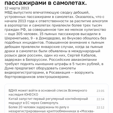
пассажирами в самолетах.
12 марта 2013
МВД выпустило впечатляющую сводку дебошей,
устроенных пассажирами в самолетах. Оказалось, что с
начала 2013 года к ответственности за распитие алкоголя
в аэропортах и самолетах привлекли более трех тысяч
граждан РФ, за совершенное там же мелкое хулиганство
— еще 305 человек. 15 пьяных пассажиров высадили в
Шереметьево, 9 - в Домодедово, во Внуково обошлось без
подобных инцидентов. Повышенное внимание к пьяным
дебошам привлекли январские случаи, когда за пьяные
драки в самолетах были объявлены в международный
розыск двое россиян, один из них, Сергей Кабалов,
задержан в Белоруссии. Российские авиакомпании
требуют поднять нынешние штрафы в 5 тысяч рублей, в
Думе предлагают оборудовать самолеты
видеорегистраторами, в Росавиация — вооружить
бортпроводников электрошокерами.
ВДНХ может войти в основной список Всемирного
23:05
наследия ЮНЕСКО
Китай запустит первый регулярный контейнерный
22:34
маршрут в ЕС через Севморпуть
Более 20 человек задержаны по делу о
22:12
незарегистрированных криптообменниках в «Москва-