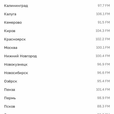
Калининград
97.7 FM
Калуга
106.1 FM
Кемерово
91.5 FM
Киров
104.3 FM
Красноярск
102.2 FM
Москва
100.1 FM
Нижний Новгород
100.4 FM
Новокузнецк
96.9 FM
Новосибирск
96.6 FM
Озёрск
95.4 FM
Пенза
101.4 FM
Пермь
98.9 FM
Псков
88.3 FM