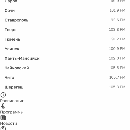
Саров
99.9 FM
Сочи
101.9 FM
Ставрополь
92.6 FM
Тверь
103.8 FM
Тюмень
91.2 FM
Усинск
100.9 FM
Ханты-Мансийск
102.0 FM
Чайковский
105.5 FM
Чита
105.7 FM
Шерегеш
105.3 FM
Расписание
Программы
Новости