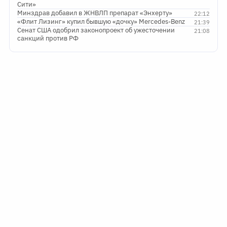
Сити»
Минздрав добавил в ЖНВЛП препарат «Энхерту»
22:12
«Флит Лизинг» купил бывшую «дочку» Mercedes-Benz
21:39
Сенат США одобрил законопроект об ужесточении
21:08
санкций против РФ