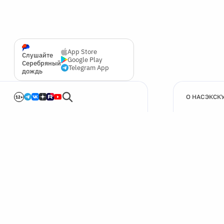
App Store
Слушайте
Google Play
Серебряный
Telegram App
дождь
О НАС
ЭКСК
12+
🍪
Мы используем cookie для улучшения работы сайта.