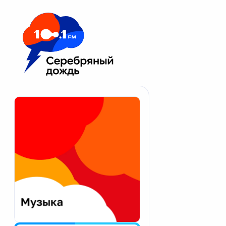
Москва 100.1 FM
Апатиты
Астрахань
Волгоград
Вологда
Екатеринбург
Иваново
Казань
Калининград
Калуга