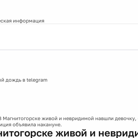
ская информация
В Магнитогорске живой и невридимой навшли девочку,
иция объявила накануне.
нитогорске живой и неврид