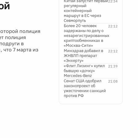
Китай запустит первый
22:34
ой
регулярный
контейнерный
маршрут в ЕС через
Севморпуть
Более 20 человек
22:12
которой полиция
задержаны по делу о
незарегистрированных
ет полиция
криптообменниках в
подруги в
«Москва-Сити»
 что 7 марта из
Минздрав добавил в
22:12
ЖНВЛП препарат
«Энхерту»
«Флит Лизинг» купил
21:39
бывшую «дочку»
Mercedes-Benz
Сенат США одобрил
21:08
законопроект об
ужесточении санкций
против РФ