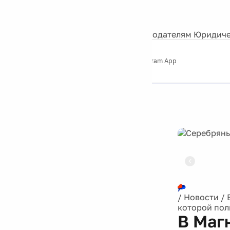
События
Контакты
О нас
Экскурсии
Silver Studio
Рекламодателям
Юридиче
Слушайте
App Store
Google Play
Telegram App
Серебряный
дождь
12+
Реклама
/
Новости
/
которой пол
В Маг