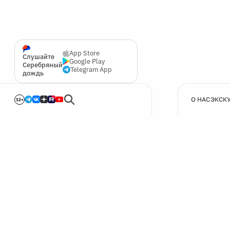
App Store
Слушайте
Google Play
Серебряный
Telegram App
дождь
О НАС
ЭКСК
12+
🍪
Мы используем cookie для улучшения работы сайта.