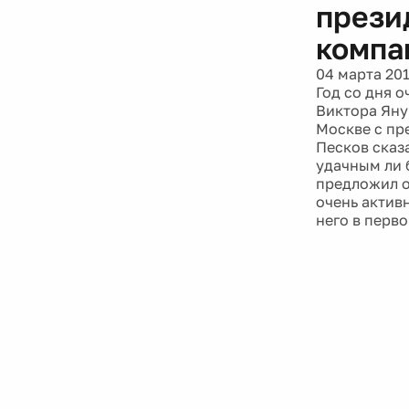
прези
компа
04 марта 20
Год со дня 
Виктора Яну
Москве с пр
Песков сказа
удачным ли 
предложил от
очень активн
него в перв