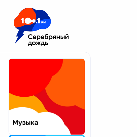
Москва 100.1 FM
Апатиты
Астрахань
Волгоград
Вологда
Екатеринбург
Иваново
Казань
Калининград
Калуга