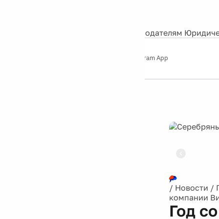
События
Контакты
О нас
Экскурсии
Silver Studio
Рекламодателям
Юридиче
Слушайте
App Store
Google Play
Telegram App
Серебряный
дождь
12+
Реклама
/
Новости
/
компании Ви
Год с