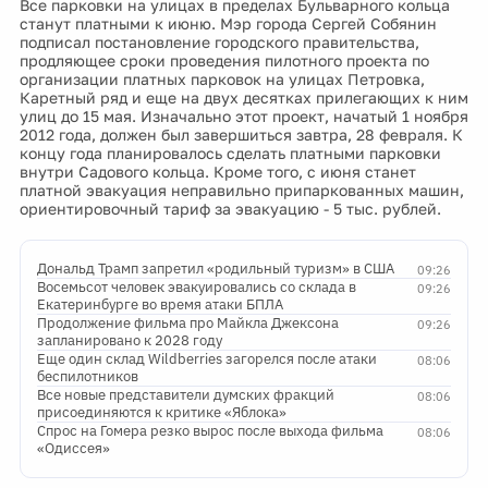
Все парковки на улицах в пределах Бульварного кольца
станут платными к июню. Мэр города Сергей Собянин
подписал постановление городского правительства,
продляющее сроки проведения пилотного проекта по
организации платных парковок на улицах Петровка,
Каретный ряд и еще на двух десятках прилегающих к ним
улиц до 15 мая. Изначально этот проект, начатый 1 ноября
2012 года, должен был завершиться завтра, 28 февраля. К
концу года планировалось сделать платными парковки
внутри Садового кольца. Кроме того, с июня станет
платной эвакуация неправильно припаркованных машин,
ориентировочный тариф за эвакуацию - 5 тыс. рублей.
Дональд Трамп запретил «родильный туризм» в США
09:26
Восемьсот человек эвакуировались со склада в
09:26
Екатеринбурге во время атаки БПЛА
Продолжение фильма про Майкла Джексона
09:26
запланировано к 2028 году
Еще один склад Wildberries загорелся после атаки
08:06
беспилотников
Все новые представители думских фракций
08:06
присоединяются к критике «Яблока»
Спрос на Гомера резко вырос после выхода фильма
08:06
«Одиссея»