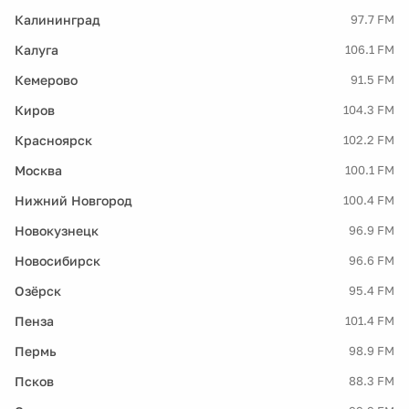
Калининград
97.7 FM
Калуга
106.1 FM
Кемерово
91.5 FM
Киров
104.3 FM
Красноярск
102.2 FM
Москва
100.1 FM
Нижний Новгород
100.4 FM
Новокузнецк
96.9 FM
Новосибирск
96.6 FM
Озёрск
95.4 FM
Пенза
101.4 FM
Пермь
98.9 FM
Псков
88.3 FM