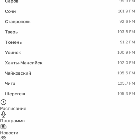
Саров
99.9 FM
Сочи
101.9 FM
Ставрополь
92.6 FM
Тверь
103.8 FM
Тюмень
91.2 FM
Усинск
100.9 FM
Ханты-Мансийск
102.0 FM
Чайковский
105.5 FM
Чита
105.7 FM
Шерегеш
105.3 FM
Расписание
Программы
Новости