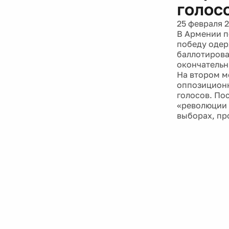
голос
25 февраля 
В Армении п
победу одер
баллотирова
окончательн
На втором м
оппозиционн
голосов. По
«революции 
выборах, пр