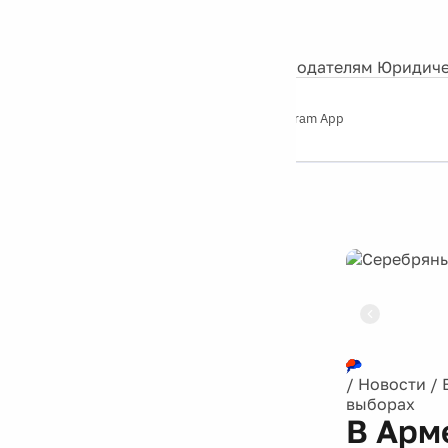
События
Контакты
О нас
Экскурсии
Silver Studio
Рекламодателям
Юридиче
Слушайте
App Store
Google Play
Telegram App
Серебряный
дождь
12+
Реклама
/
Новости
/
выборах
В Арм