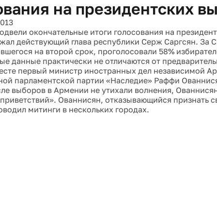
ования на президентских в
2013
одвели окончательные итоги голосования на президент
жал действующий глава республики Серж Саргсян. За С
вшегося на второй срок, проголосовали 58% избирателе
ые данные практически не отличаются от предваритель
есте первый министр иностранных дел независимой Ар
ой парламентской партии «Наследие» Раффи Ованнис
сле выборов в Армении не утихали волнения, Ованнисян
приветствий». Ованнисян, отказывающийся признать с
оводил митинги в нескольких городах.