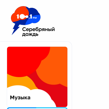
Москва 100.1 FM
Апатиты
Астрахань
Волгоград
Вологда
Екатеринбург
Иваново
Казань
Калининград
Калуга