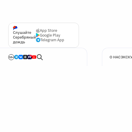
App Store
Слушайте
Google Play
Серебряный
Telegram App
дождь
О НАС
ЭКСК
12+
🍪
Мы используем cookie для улучшения работы сайта.