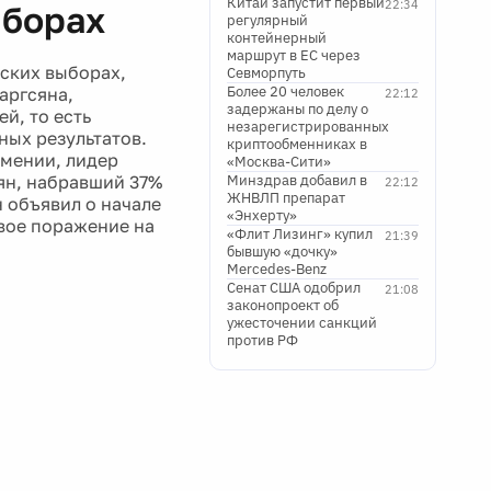
Китай запустит первый
22:34
ыборах
регулярный
контейнерный
маршрут в ЕС через
ских выборах,
Севморпуть
Более 20 человек
аргсяна,
22:12
задержаны по делу о
й, то есть
незарегистрированных
ных результатов.
криптообменниках в
мении, лидер
«Москва-Сити»
ян, набравший 37%
Минздрав добавил в
22:12
ЖНВЛП препарат
 объявил о начале
«Энхерту»
вое поражение на
«Флит Лизинг» купил
21:39
бывшую «дочку»
Mercedes-Benz
Сенат США одобрил
21:08
законопроект об
ужесточении санкций
против РФ