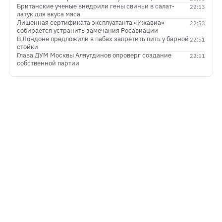
Британские ученые внедрили гены свиньи в салат-
22:53
латук для вкуса мяса
Лишенная сертификата эксплуатанта «Ижавиа»
22:53
собирается устранить замечания Росавиации
В Лондоне предложили в пабах запретить пить у барной
22:51
стойки
Глава ДУМ Москвы Аляутдинов опроверг создание
22:51
собственной партии