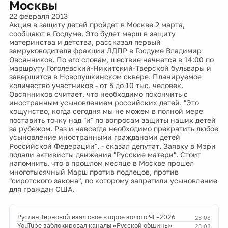
Москвы
22 февраля 2013
Акция в защиту детей пройдет в Москве 2 марта,
сообщают в Госдуме. Это будет марш в защиту
материнства и детства, рассказал первый
замруководителя фракции ЛДПР в Госдуме Владимир
Овсянников. По его словам, шествие начнется в 14:00 по
маршруту Гоголевский-Никитский-Тверской бульвары и
завершится в Новопушкинском сквере. Планируемое
количество участников - от 5 до 10 тыс. человек.
Овсянников считает, что необходимо покончить с
иностранным усыновлением российских детей. "Это
кощунство, когда сегодня мы не можем в полной мере
поставить точку над "и" по вопросам защиты наших детей
за рубежом. Раз и навсегда необходимо прекратить любое
усыновление иностранными гражданами детей
Российской Федерации", - сказал депутат. Заявку в Мэри
подали активисты движения "Русские матери". Стоит
напомнить, что в прошлом месяце в Москве прошел
многотысячный Марш против подлецов, против
"сиротского закона", по которому запретили усыновление
для граждан США.
Руслан Терновой взял свое второе золото ЧЕ-2026
23:08
YouTube заблокировал каналы «Русской общины»
23:08