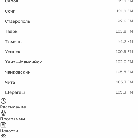
Саров
99.9 FM
Сочи
101.9 FM
Ставрополь
92.6 FM
Тверь
103.8 FM
Тюмень
91.2 FM
Усинск
100.9 FM
Ханты-Мансийск
102.0 FM
Чайковский
105.5 FM
Чита
105.7 FM
Шерегеш
105.3 FM
Расписание
Программы
Новости