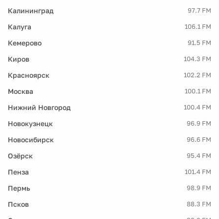
Калининград
97.7 FM
Калуга
106.1 FM
Кемерово
91.5 FM
Киров
104.3 FM
Красноярск
102.2 FM
Москва
100.1 FM
Нижний Новгород
100.4 FM
Новокузнецк
96.9 FM
Новосибирск
96.6 FM
Озёрск
95.4 FM
Пенза
101.4 FM
Пермь
98.9 FM
Псков
88.3 FM