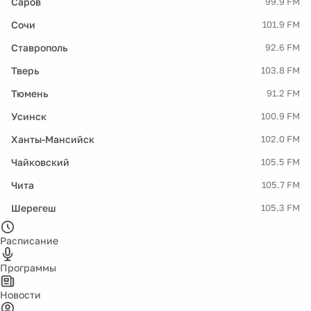
Саров
99.9 FM
Сочи
101.9 FM
Ставрополь
92.6 FM
Тверь
103.8 FM
Тюмень
91.2 FM
Усинск
100.9 FM
Ханты-Мансийск
102.0 FM
Чайковский
105.5 FM
Чита
105.7 FM
Шерегеш
105.3 FM
Расписание
Программы
Новости