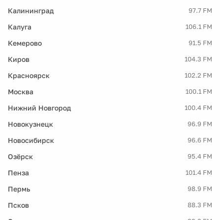
Калининград
97.7 FM
Калуга
106.1 FM
Кемерово
91.5 FM
Киров
104.3 FM
Красноярск
102.2 FM
Москва
100.1 FM
Нижний Новгород
100.4 FM
Новокузнецк
96.9 FM
Новосибирск
96.6 FM
Озёрск
95.4 FM
Пенза
101.4 FM
Пермь
98.9 FM
Псков
88.3 FM