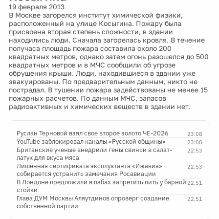
19 февраля 2013
В Москве загорелся институт химической физики,
расположенный на улице Косыгина. Пожару была
присвоена вторая степень сложности, в здании
находились люди. Сначала загорелась кровля. В течение
получаса площадь пожара составила около 200
квадратных метров, однако затем огонь разошелся до 500
квадратных метров и в МЧС сообщили об угрозе
обрушения крыши. Люди, находившиеся в здании уже
эвакуированы. По предварительным данным, никто не
пострадал. В тушении пожара задействованы не менее 15
пожарных расчетов. По данным МЧС, запасов
радиоактивных и химических веществ в здании нет.
Руслан Терновой взял свое второе золото ЧЕ-2026
23:08
YouTube заблокировал каналы «Русской общины»
23:08
Британские ученые внедрили гены свиньи в салат-
22:53
латук для вкуса мяса
Лишенная сертификата эксплуатанта «Ижавиа»
22:53
собирается устранить замечания Росавиации
В Лондоне предложили в пабах запретить пить у барной
22:51
стойки
Глава ДУМ Москвы Аляутдинов опроверг создание
22:51
собственной партии