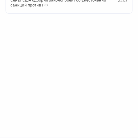
Сенат США одобрил законопроект об ужесточении
21:08
санкций против РФ