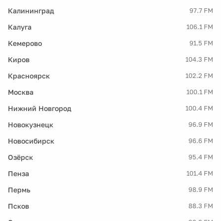
Калининград
97.7 FM
Калуга
106.1 FM
Кемерово
91.5 FM
Киров
104.3 FM
Красноярск
102.2 FM
Москва
100.1 FM
Нижний Новгород
100.4 FM
Новокузнецк
96.9 FM
Новосибирск
96.6 FM
Озёрск
95.4 FM
Пенза
101.4 FM
Пермь
98.9 FM
Псков
88.3 FM