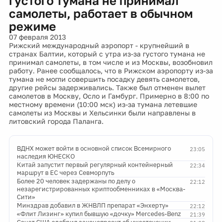
густого тумана не принимал
самолеты, работает в обычном
режиме
07 февраля 2013
Рижский международный аэропорт - крупнейший в
странах Балтии, который с утра из-за густого тумана не
принимал самолеты, в том числе и из Москвы, возобновил
работу. Ранее сообщалось, что в Рижском аэропорту из-за
тумана не могли совершить посадку девять самолетов,
другие рейсы задерживались. Также был отменен вылет
самолетов в Москву, Осло и Гамбург. Примерно в 8:00 по
местному времени (10:00 мск) из-за тумана летевшие
самолеты из Москвы и Хельсинки были направлены в
литовский города Паланга.
ВДНХ может войти в основной список Всемирного
23:05
наследия ЮНЕСКО
Китай запустит первый регулярный контейнерный
22:34
маршрут в ЕС через Севморпуть
Более 20 человек задержаны по делу о
22:12
незарегистрированных криптообменниках в «Москва-
Сити»
Минздрав добавил в ЖНВЛП препарат «Энхерту»
22:12
«Флит Лизинг» купил бывшую «дочку» Mercedes-Benz
21:39