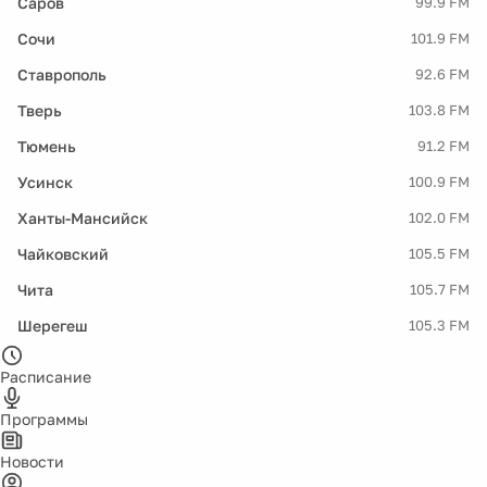
Саров
99.9 FM
Сочи
101.9 FM
Ставрополь
92.6 FM
Тверь
103.8 FM
Тюмень
91.2 FM
Усинск
100.9 FM
Ханты-Мансийск
102.0 FM
Чайковский
105.5 FM
Чита
105.7 FM
Шерегеш
105.3 FM
Расписание
Программы
Новости