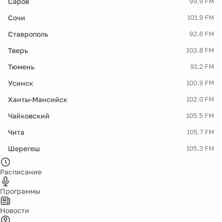
Саров
99.9 FM
Сочи
101.9 FM
Ставрополь
92.6 FM
Тверь
103.8 FM
Тюмень
91.2 FM
Усинск
100.9 FM
Ханты-Мансийск
102.0 FM
Чайковский
105.5 FM
Чита
105.7 FM
Шерегеш
105.3 FM
Расписание
Программы
Новости