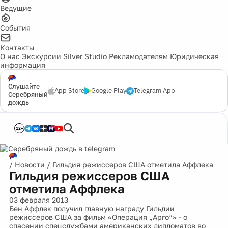
Ведущие
События
Контакты
О нас
Экскурсии
Silver Studio
Рекламодателям
Юридическая
информация
Слушайте
App Store
Google Play
Telegram App
Серебряный
дождь
12+
/
Новости
/
Гильдия режиссеров США отметила Аффлека
Гильдия режиссеров США
отметила Аффлека
03 февраля 2013
Бен Аффлек получил главную награду Гильдии
режиссеров США за фильм «Операция „Арго“» - о
спасении спецслужбами американских дипломатов во