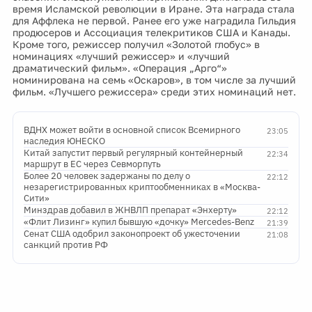
время Исламской революции в Иране. Эта награда стала
для Аффлека не первой. Ранее его уже наградила Гильдия
продюсеров и Ассоциация телекритиков США и Канады.
Кроме того, режиссер получил «Золотой глобус» в
номинациях «лучший режиссер» и «лучший
драматический фильм». «Операция „Арго“»
номинирована на семь «Оскаров», в том числе за лучший
фильм. «Лучшего режиссера» среди этих номинаций нет.
ВДНХ может войти в основной список Всемирного
23:05
наследия ЮНЕСКО
Китай запустит первый регулярный контейнерный
22:34
маршрут в ЕС через Севморпуть
Более 20 человек задержаны по делу о
22:12
незарегистрированных криптообменниках в «Москва-
Сити»
Минздрав добавил в ЖНВЛП препарат «Энхерту»
22:12
«Флит Лизинг» купил бывшую «дочку» Mercedes-Benz
21:39
Сенат США одобрил законопроект об ужесточении
21:08
санкций против РФ