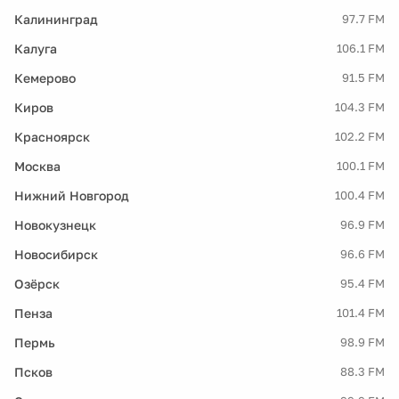
Калининград
97.7 FM
Калуга
106.1 FM
Кемерово
91.5 FM
Киров
104.3 FM
Красноярск
102.2 FM
Москва
100.1 FM
Нижний Новгород
100.4 FM
Новокузнецк
96.9 FM
Новосибирск
96.6 FM
Озёрск
95.4 FM
Пенза
101.4 FM
Пермь
98.9 FM
Псков
88.3 FM