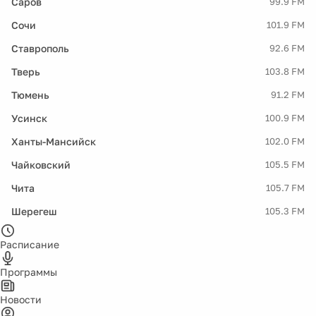
Саров
99.9 FM
Сочи
101.9 FM
Ставрополь
92.6 FM
Тверь
103.8 FM
Тюмень
91.2 FM
Усинск
100.9 FM
Ханты-Мансийск
102.0 FM
Чайковский
105.5 FM
Чита
105.7 FM
Шерегеш
105.3 FM
Расписание
Программы
Новости