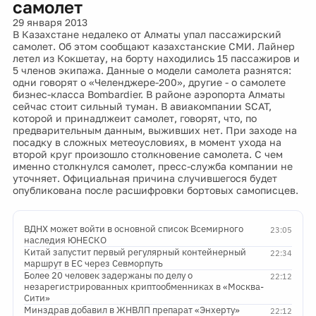
самолет
29 января 2013
В Казахстане недалеко от Алматы упал пассажирский
самолет. Об этом сообщают казахстанские СМИ. Лайнер
летел из Кокшетау, на борту находились 15 пассажиров и
5 членов экипажа. Данные о модели самолета разнятся:
одни говорят о «Челенджере-200», другие - о самолете
бизнес-класса Bombardier. В районе аэропорта Алматы
сейчас стоит сильный туман. В авиакомпании SCAT,
которой и принадлжеит самолет, говорят, что, по
предварительным данным, выживших нет. При заходе на
посадку в сложных метеоусловиях, в момент ухода на
второй круг произошло столкновение самолета. С чем
именно столкнулся самолет, пресс-служба компании не
уточняет. Официальная причина случившегося будет
опубликована после расшифровки бортовых самописцев.
ВДНХ может войти в основной список Всемирного
23:05
наследия ЮНЕСКО
Китай запустит первый регулярный контейнерный
22:34
маршрут в ЕС через Севморпуть
Более 20 человек задержаны по делу о
22:12
незарегистрированных криптообменниках в «Москва-
Сити»
Минздрав добавил в ЖНВЛП препарат «Энхерту»
22:12