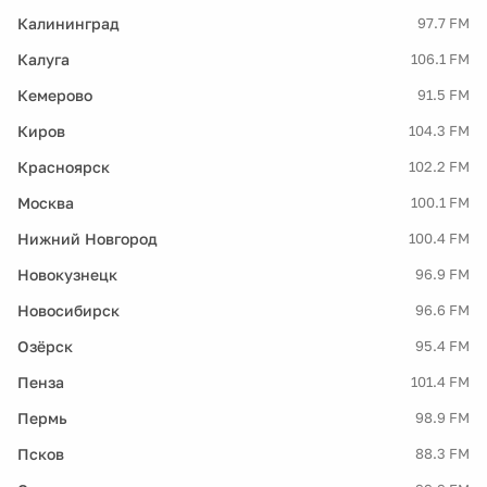
Калининград
97.7 FM
Калуга
106.1 FM
Кемерово
91.5 FM
Киров
104.3 FM
Красноярск
102.2 FM
Москва
100.1 FM
Нижний Новгород
100.4 FM
Новокузнецк
96.9 FM
Новосибирск
96.6 FM
Озёрск
95.4 FM
Пенза
101.4 FM
Пермь
98.9 FM
Псков
88.3 FM