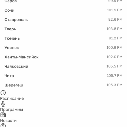
Саров
99.9 FM
Сочи
101.9 FM
Ставрополь
92.6 FM
Тверь
103.8 FM
Тюмень
91.2 FM
Усинск
100.9 FM
Ханты-Мансийск
102.0 FM
Чайковский
105.5 FM
Чита
105.7 FM
Шерегеш
105.3 FM
Расписание
Программы
Новости