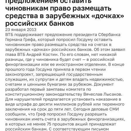
предложением оставить
чиновникам право размещать
средства в зарубежных «дочках»
российских банков
23 января 2013
ВТБ поддерживает предложение президента Сбербанка
Германа Грефа, который попросил Госдуму оставить
чиновникам право размещать средства на счетах в
зарубежных «дочках» российских банков. Об этом заявил
глава ВТБ Андрей Костин. По его словам, нет никакой
разницы, где у чиновника будет счет — в российской
финорганизации или ее иностранном отделении. В конце
прошлого года Госдума приняла в первом чтении
законопроект, запрещающий государственным
служащим, их супругам и детям владеть недвижимостью,
счетами и ценными бумагами за рубежом. Документ
разработал первый замглавы комитета по
конституционному законодательству Вячеслав Лысаков.
Для нарушителей предлагается установить наказание в
виде штрафа до десяти миллионов рублей или тюремного
заключения на срок до пяти лет. Сегодня деловые СМИ
сообщили, что Греф попросил Госдуму разрешить
чиновникам иметь счета в зарубежных финорганизациях,
в которых не менее 75 процентов акций принадлежат
российским банкам. С соответствующим письмом