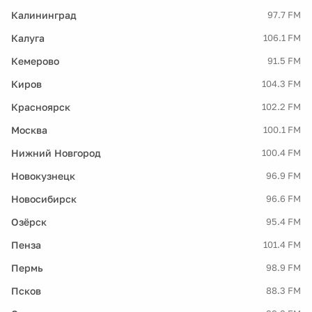
Калининград
97.7 FM
Калуга
106.1 FM
Кемерово
91.5 FM
Киров
104.3 FM
Красноярск
102.2 FM
Москва
100.1 FM
Нижний Новгород
100.4 FM
Новокузнецк
96.9 FM
Новосибирск
96.6 FM
Озёрск
95.4 FM
Пенза
101.4 FM
Пермь
98.9 FM
Псков
88.3 FM