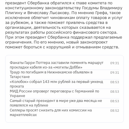
президент Сбербанка обратился к главе комитета по
конституционному законодательству Госдумы Владимиру
Плигину и Вячеславу Лысакову. По мнению Грефа, такое
исключение облегчит чиновникам оплату товаров и услуг
за рубежом, а также поможет привлечь средства в
организации, деятельность которых сказывается на
результатах работы российского финансового сектора.
При этом президент Сбербанка поддержал предлагаемые
ограничения. По его мнению, новый законопроект
поможет бороться с коррупцией и отмыванием средств.
Фанаты Гарри Поттера заставили поменять маршрут
09:31
прокладки кабеля из-за «могилы Добби»
Траур по погибшим в Нижнекамске объявлен в
09:31
Татарстане
«Колобок» собрал 143 млн рублей за первый уикенд
08:53
проката
МИД России опроверг переговоры с Германией по
08:53
Украине
Самый старый президент в мире уже два месяца не
08:53
появлялся на публике
Селлеры просят снизить для них комиссии на
08:52
маркетплейсах