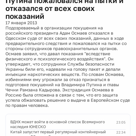
Путина пожаловался на пытки и
отказался от всех своих
показаний
17 января 2013
Подозреваемый в организации покушения на
российского президента Адам Осмаев отказался в
Одесском суде от всех своих показаний, данных в ходе
предварительного следствия и пожаловался на пытки со
стороны сотрудников правоохранительных органов.
Осмаев заявил, что давал показания "вследствие
физического и психологического воздействия". Он
утверждает, что сотрудники Службы безопасности
Украины били его, надевали на голову пакет и делали
инъекции наркотических веществ. По словам Осмаева,
избиениями ему угрожали за отказ признаться в
подготовке покушений на Владимира Путина и главы
Чечни Рамзана Кадырова. Экстрадиция Осмаева в
Россию была отложена в связи с тем, что его защита
успела обжаловать решение о выдаче в Европейском суде
по правам человека.
ВДНХ может войти в основной список Всемирного
23:05
наследия ЮНЕСКО
Китай запустит первый регулярный контейнерный
22:34