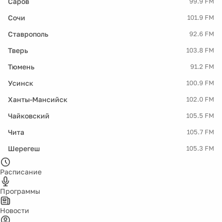
Саров
99.9 FM
Сочи
101.9 FM
Ставрополь
92.6 FM
Тверь
103.8 FM
Тюмень
91.2 FM
Усинск
100.9 FM
Ханты-Мансийск
102.0 FM
Чайковский
105.5 FM
Чита
105.7 FM
Шерегеш
105.3 FM
Расписание
Программы
Новости