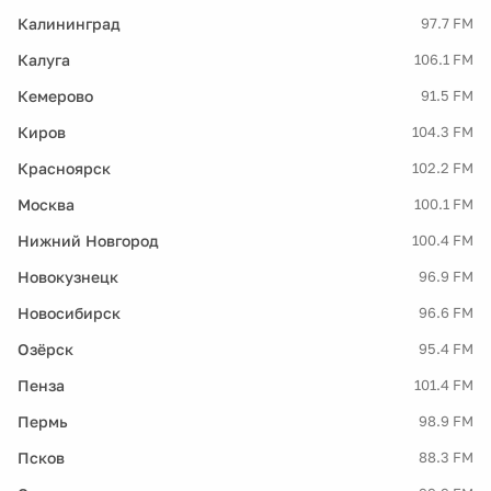
Калининград
97.7 FM
Калуга
106.1 FM
Кемерово
91.5 FM
Киров
104.3 FM
Красноярск
102.2 FM
Москва
100.1 FM
Нижний Новгород
100.4 FM
Новокузнецк
96.9 FM
Новосибирск
96.6 FM
Озёрск
95.4 FM
Пенза
101.4 FM
Пермь
98.9 FM
Псков
88.3 FM