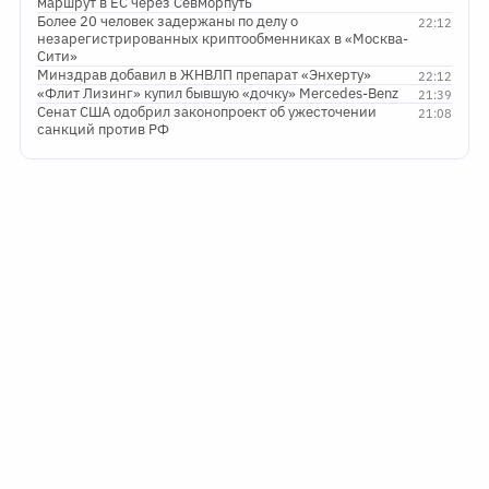
маршрут в ЕС через Севморпуть
Более 20 человек задержаны по делу о
22:12
незарегистрированных криптообменниках в «Москва-
Сити»
Минздрав добавил в ЖНВЛП препарат «Энхерту»
22:12
«Флит Лизинг» купил бывшую «дочку» Mercedes-Benz
21:39
Сенат США одобрил законопроект об ужесточении
21:08
санкций против РФ