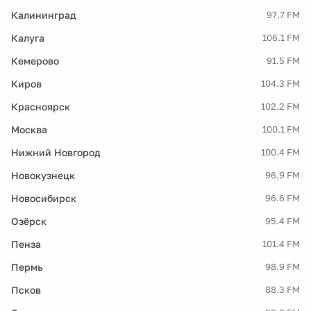
Калининград
97.7 FM
Калуга
106.1 FM
Кемерово
91.5 FM
Киров
104.3 FM
Красноярск
102.2 FM
Москва
100.1 FM
Нижний Новгород
100.4 FM
Новокузнецк
96.9 FM
Новосибирск
96.6 FM
Озёрск
95.4 FM
Пенза
101.4 FM
Пермь
98.9 FM
Псков
88.3 FM