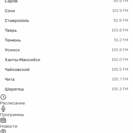
Саров
99.9 FM
Сочи
101.9 FM
Ставрополь
92.6 FM
Тверь
103.8 FM
Тюмень
91.2 FM
Усинск
100.9 FM
Ханты-Мансийск
102.0 FM
Чайковский
105.5 FM
Чита
105.7 FM
Шерегеш
105.3 FM
Расписание
Программы
Новости