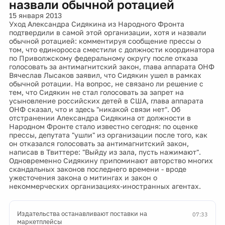
назвали обычной ротацией
15 января 2013
Уход Александра Сидякина из Народного Фронта
подтвердили в самой этой организации, хотя и назвали
обычной ротацией: комментируя сообщение прессы о
том, что единоросса сместили с должности координатора
по Приволжскому федеральному округу после отказа
голосовать за антимагнитский закон, глава аппарата ОНФ
Вячеслав Лысаков заявил, что Сидякин ушел в рамках
обычной ротации. На вопрос, не связано ли решение с
тем, что Сидякин не стал голосовать за запрет на
усыновление российских детей в США, глава аппарата
ОНФ сказал, что и здесь "никакой связи нет". Об
отстранении Александра Сидякина от должности в
Народном Фронте стало известно сегодня: по оценке
прессы, депутата "ушли" из организации после того, как
он отказался голосовать за антимагнитский закон,
написав в Твиттере: "Выйду из зала, пусть нажимают".
Одновременно Сидякину припоминают авторство многих
скандальных законов последнего времени - вроде
ужесточения закона о митингах и закон о
некоммерческих организациях-иностранных агентах.
Издательства останавливают поставки на
07:33
маркетплейсы