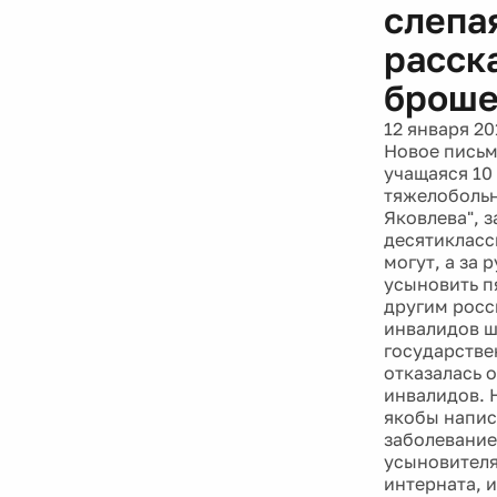
слепа
расск
броше
12 января 20
Новое письм
учащаяся 10
тяжелобольн
Яковлева", 
десятиклассн
могут, а за
усыновить п
другим росс
инвалидов ш
государстве
отказалась 
инвалидов. 
якобы напис
заболевание
усыновителя
интерната, 