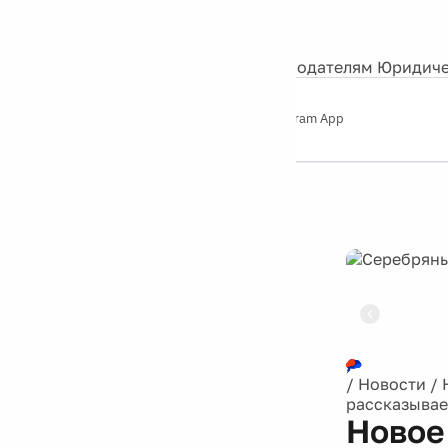
События
Контакты
О нас
Экскурсии
Silver Studio
Рекламодателям
Юридиче
Слушайте
App Store
Google Play
Telegram App
Серебряный
дождь
12+
Реклама
/
Новости
/
рассказывае
Новое