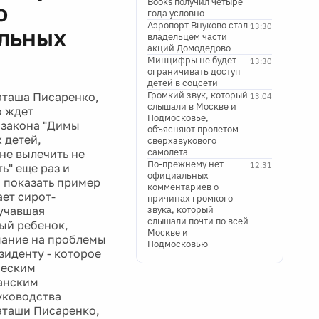
Books получил четыре
о
года условно
Аэропорт Внуково стал
13:30
ольных
владельцем части
акций Домодедово
Минцифры не будет
13:30
ограничивать доступ
детей в соцсети
Громкий звук, который
аташа Писаренко,
13:04
слышали в Москве и
о ждет
Подмосковье,
 закона "Димы
объясняют пролетом
 детей,
сверхзвукового
самолета
ине вылечить не
По-прежнему нет
12:31
ь" еще раз и
официальных
 показать пример
комментариев о
ет сирот-
причинах громкого
лучавшая
звука, который
слышали почти по всей
ый ребенок,
Москве и
имание на проблемы
Подмосковью
зиденту - которое
ческим
канским
уководства
Наташи Писаренко,