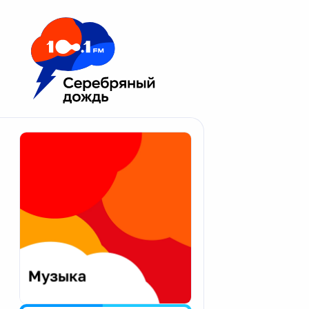
Москва 100.1 FM
Апатиты
Астрахань
Волгоград
Вологда
Екатеринбург
Иваново
Казань
Калининград
Калуга