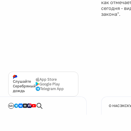
как отмечае
сегодня - в
закона".
App Store
Слушайте
Google Play
Серебряный
Telegram App
дождь
О НАС
ЭКСК
12+