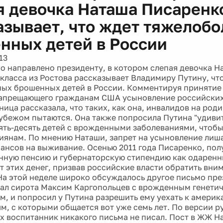
я девочка Наташа Писаренк
азывает, что ждет тяжелоб
нных детей в России
13
о направлено президенту, в котором слепая девочка Н
 класса из Ростова рассказывает Владимиру Путину, чт
ых брошенных детей в России. Комментируя принятие
запрещающего гражданам США усыновление российских
ица рассказала, что таких, как она, инвалидов на род
 рубежом пытаются. Она также попросила Путина "удивит
ять-десять детей с врожденными заболеваниями, чтобы
иянам. По мнению Наташи, запрет на усыновление лиша
ансов на выживание. Осенью 2011 года Писаренко, по
нную пенсию и губернаторскую стипендию как одаренн
от этих денег, призвав российские власти обратить вн
На этой неделе широко обсуждалось другое письмо пре
ал сирота Максим Каргопольцев с врожденным генети
м, и попросил у Путина разрешить ему уехать к амери
м, с которыми общается вот уже семь лет. По версии р
их воспитанник никакого письма не писал. Пост в ЖЖ 