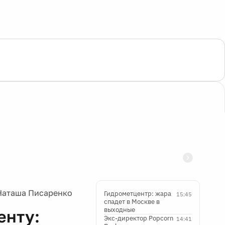
 Наташа Писаренко
Гидрометцентр: жара
15:45
спадет в Москве в
выходные
енту:
Экс-директор Popcorn
14:41