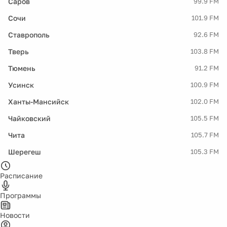
Саров
99.9 FM
Сочи
101.9 FM
Ставрополь
92.6 FM
Тверь
103.8 FM
Тюмень
91.2 FM
Усинск
100.9 FM
Ханты-Мансийск
102.0 FM
Чайковский
105.5 FM
Чита
105.7 FM
Шерегеш
105.3 FM
Расписание
Программы
Новости