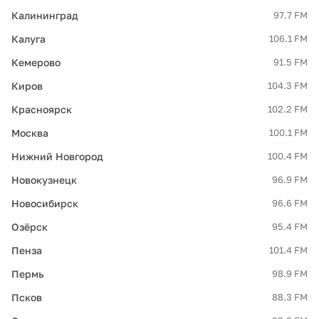
Калининград
97.7 FM
Калуга
106.1 FM
Кемерово
91.5 FM
Киров
104.3 FM
Красноярск
102.2 FM
Москва
100.1 FM
Нижний Новгород
100.4 FM
Новокузнецк
96.9 FM
Новосибирск
96.6 FM
Озёрск
95.4 FM
Пенза
101.4 FM
Пермь
98.9 FM
Псков
88.3 FM