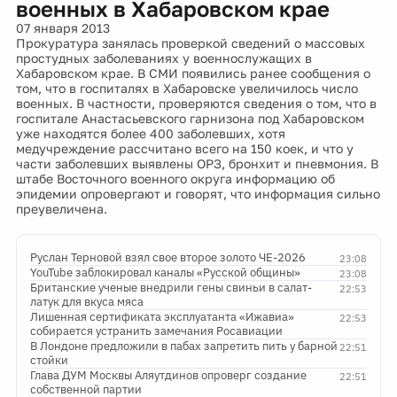
военных в Хабаровском крае
07 января 2013
Прокуратура занялась проверкой сведений о массовых
простудных заболеваниях у военнослужащих в
Хабаровском крае. В СМИ появились ранее сообщения о
том, что в госпиталях в Хабаровске увеличилось число
военных. В частности, проверяются сведения о том, что в
госпитале Анастасьевского гарнизона под Хабаровском
уже находятся более 400 заболевших, хотя
медучреждение рассчитано всего на 150 коек, и что у
части заболевших выявлены ОРЗ, бронхит и пневмония. В
штабе Восточного военного округа информацию об
эпидемии опровергают и говорят, что информация сильно
преувеличена.
Руслан Терновой взял свое второе золото ЧЕ-2026
23:08
YouTube заблокировал каналы «Русской общины»
23:08
Британские ученые внедрили гены свиньи в салат-
22:53
латук для вкуса мяса
Лишенная сертификата эксплуатанта «Ижавиа»
22:53
собирается устранить замечания Росавиации
В Лондоне предложили в пабах запретить пить у барной
22:51
стойки
Глава ДУМ Москвы Аляутдинов опроверг создание
22:51
собственной партии