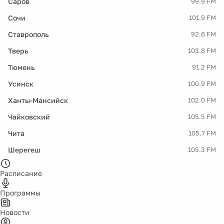
Саров
99.9 FM
Сочи
101.9 FM
Ставрополь
92.6 FM
Тверь
103.8 FM
Тюмень
91.2 FM
Усинск
100.9 FM
Ханты-Мансийск
102.0 FM
Чайковский
105.5 FM
Чита
105.7 FM
Шерегеш
105.3 FM
Расписание
Программы
Новости