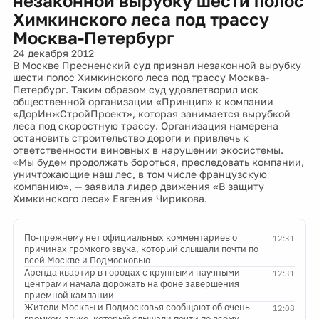
незаконной вырубку шести полос
Химкинского леса под трассу
Москва-Петербург
24 декабря 2012
В Москве Пресненский суд признал незаконной вырубку
шести полос Химкинского леса под трассу Москва-
Петербург. Таким образом суд удовлетворил иск
общественной организации «Принцип» к компании
«ДорИнжСтройПроект», которая занимается вырубкой
леса под скоростную трассу. Организация намерена
остановить строительство дороги и привлечь к
ответственности виновных в нарушении экосистемы.
«Мы будем продолжать бороться, преследовать компании,
уничтожающие наш лес, в том числе французскую
компанию», — заявила лидер движения «В защиту
Химкинского леса» Евгения Чирикова.
По-прежнему нет официальных комментариев о
12:31
причинах громкого звука, который слышали почти по
всей Москве и Подмосковью
Аренда квартир в городах с крупными научными
12:31
центрами начала дорожать на фоне завершения
приемной кампании
Жители Москвы и Подмосковья сообщают об очень
12:08
громком звуке, который слышали почти по всему