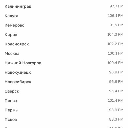
Калининград
97.7 FM
Калуга
106.1 FM
Кемерово
91.5 FM
Киров
104.3 FM
Красноярск
102.2 FM
Москва
100.1 FM
Нижний Новгород
100.4 FM
Новокузнецк
96.9 FM
Новосибирск
96.6 FM
Озёрск
95.4 FM
Пенза
101.4 FM
Пермь
98.9 FM
Псков
88.3 FM