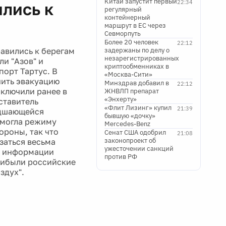
Китай запустит первый
22:34
ились к
регулярный
контейнерный
маршрут в ЕС через
Севморпуть
Более 20 человек
22:12
авились к берегам
задержаны по делу о
незарегистрированных
и "Азов" и
криптообменниках в
порт Тартус. В
«Москва-Сити»
чить эвакуацию
Минздрав добавил в
22:12
сключили ранее в
ЖНВЛП препарат
«Энхерту»
ставитель
«Флит Лизинг» купил
21:39
удшающейся
бывшую «дочку»
омогла режиму
Mercedes-Benz
ороны, так что
Сенат США одобрил
21:08
законопроект об
заться весьма
ужесточении санкций
о информации
против РФ
прибыли российские
здух".