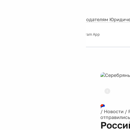
События
Контакты
О нас
Экскурсии
Silver Studio
Рекламодателям
Юридиче
Слушайте
App Store
Google Play
Telegram App
Серебряный
дождь
12+
Реклама
/
Новости
/
отправились
Росси