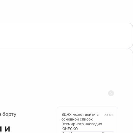
а борту
ВДНХ может войти в
23:05
основной список
Всемирного наследия
 и
ЮНЕСКО