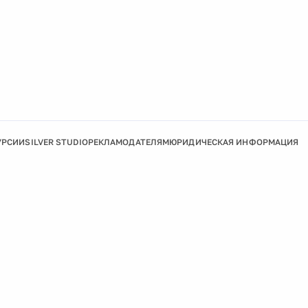
УРСИИ
SILVER STUDIO
РЕКЛАМОДАТЕЛЯМ
ЮРИДИЧЕСКАЯ ИНФОРМАЦИЯ