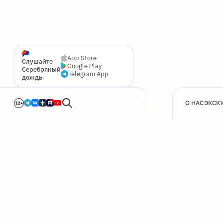
App Store
Слушайте
Google Play
Серебряный
Telegram App
дождь
О НАС
ЭКСК
12+