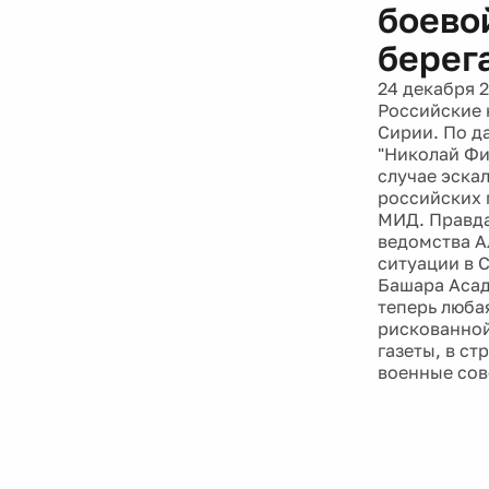
боево
берег
24 декабря 
Российские 
Сирии. По д
"Николай Фи
случае эска
российских г
МИД. Правда
ведомства А
ситуации в 
Башара Асад
теперь люба
рискованной
газеты, в с
военные сов