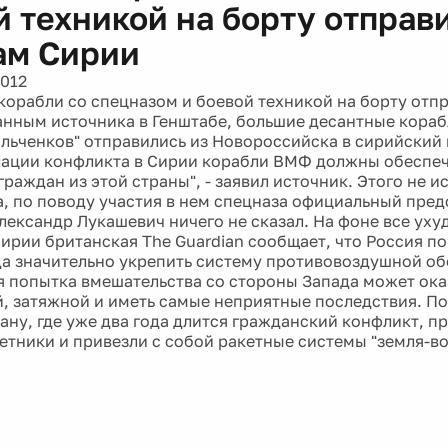
й техникой на борту отправ
ам Сирии
2012
корабли со спецназом и боевой техникой на борту отпр
анным источника в Генштабе, большие десантные корабл
льченков" отправились из Новороссийска в сирийский 
лации конфликта в Сирии корабли ВМФ должны обеспе
раждан из этой страны", - заявил источник. Этого не и
, по поводу участия в нем спецназа официальный пред
лександр Лукашевич ничего не сказал. На фоне все ух
Сирии британская The Guardian сообщает, что Россия п
а значительно укрепить систему противовоздушной об
я попытка вмешательства со стороны Запада может ока
, затяжной и иметь самые неприятные последствия. П
трану, где уже два года длится гражданский конфликт, 
етники и привезли с собой ракетные системы "земля-во