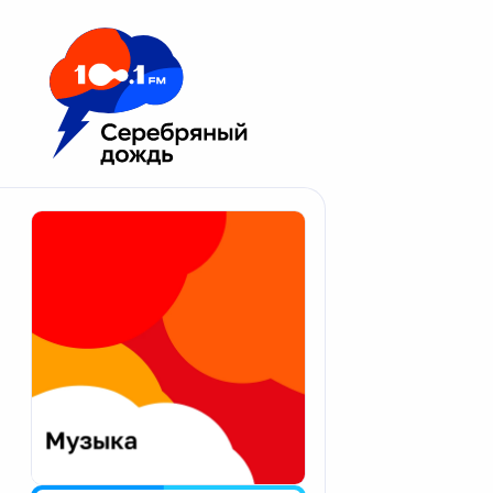
Москва 100.1 FM
Апатиты
Астрахань
Волгоград
Вологда
Екатеринбург
Иваново
Казань
Калининград
Калуга