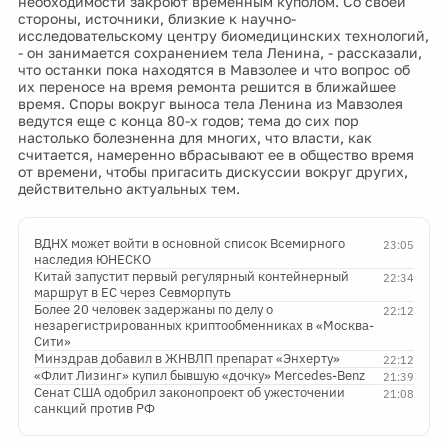
необходимости закроют временным куполом. Со своей
стороны, источники, близкие к научно-
исследовательскому центру биомедицинских технологий,
- он занимается сохранением тела Ленина, - рассказали,
что останки пока находятся в Мавзолее и что вопрос об
их переносе на время ремонта решится в ближайшее
время. Споры вокруг выноса тела Ленина из Мавзолея
ведутся еще с конца 80-х годов; тема до сих пор
настолько болезненна для многих, что власти, как
считается, намеренно вбрасывают ее в общество время
от времени, чтобы пригасить дискуссии вокруг других,
действительно актуальных тем.
ВДНХ может войти в основной список Всемирного
23:05
наследия ЮНЕСКО
Китай запустит первый регулярный контейнерный
22:34
маршрут в ЕС через Севморпуть
Более 20 человек задержаны по делу о
22:12
незарегистрированных криптообменниках в «Москва-
Сити»
Минздрав добавил в ЖНВЛП препарат «Энхерту»
22:12
«Флит Лизинг» купил бывшую «дочку» Mercedes-Benz
21:39
Сенат США одобрил законопроект об ужесточении
21:08
санкций против РФ