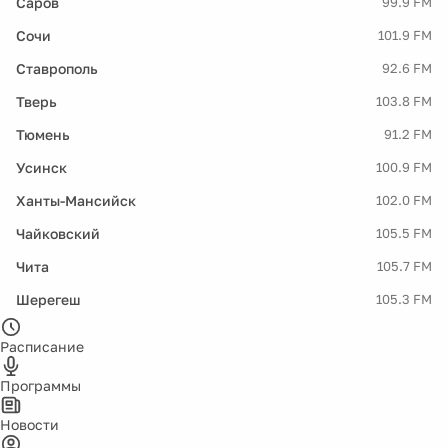
Саров
99.9 FM
Сочи
101.9 FM
Ставрополь
92.6 FM
Тверь
103.8 FM
Тюмень
91.2 FM
Усинск
100.9 FM
Ханты-Мансийск
102.0 FM
Чайковский
105.5 FM
Чита
105.7 FM
Шерегеш
105.3 FM
Расписание
Программы
Новости