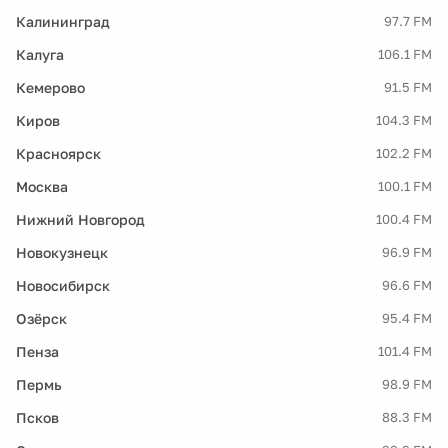
Калининград
97.7 FM
Калуга
106.1 FM
Кемерово
91.5 FM
Киров
104.3 FM
Красноярск
102.2 FM
Москва
100.1 FM
Нижний Новгород
100.4 FM
Новокузнецк
96.9 FM
Новосибирск
96.6 FM
Озёрск
95.4 FM
Пенза
101.4 FM
Пермь
98.9 FM
Псков
88.3 FM