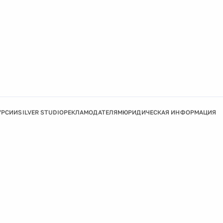
УРСИИ
SILVER STUDIO
РЕКЛАМОДАТЕЛЯМ
ЮРИДИЧЕСКАЯ ИНФОРМАЦИЯ