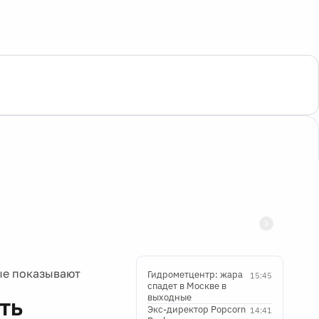
ые показывают
Гидрометцентр: жара
15:45
спадет в Москве в
выходные
ть
Экс-директор Popcorn
14:41