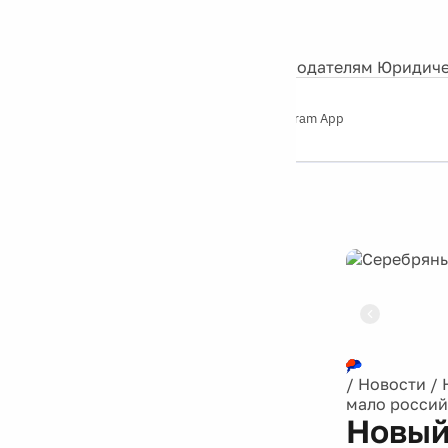
События
Контакты
О нас
Экскурсии
Silver Studio
Рекламодателям
Юридиче
Слушайте
App Store
Google Play
Telegram App
Серебряный
дождь
12+
Реклама
/
Новости
/
мало россий
Новый