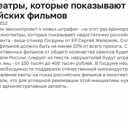
еатры, которые показывают
йских фильмов
2012
ен законопроект о новых штрафах - на этот раз единор
кинотеатры, которые показывают недостаточно россий
ента - вице-спикер Госдумы от ЕР Сергей Железняк. Сог
фильмов должно быть не менее 20% от всего проката. С
ественных фильмов от общего количества сеансов буде
вом России, следует из текста. нарушителей будут штр
 лиц - от 100 тысяч до 400 тысяч рублей. В Госдуме не
необходимости поддержки отечественной киноиндустри
овление квоты на показ российских фильмов в кинотеа
чали, что для успешной реализации этой инициативы ну
не административные запреты.