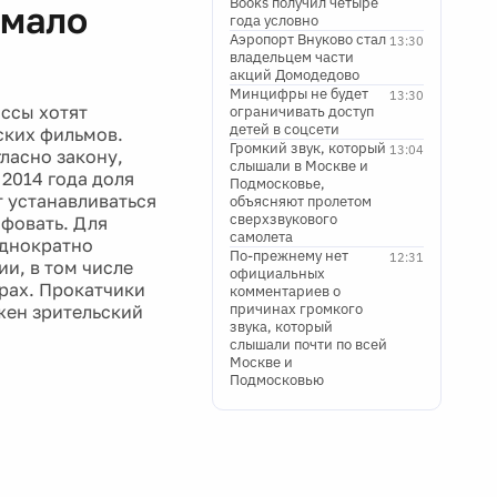
Books получил четыре
 мало
года условно
Аэропорт Внуково стал
13:30
владельцем части
акций Домодедово
Минцифры не будет
13:30
оссы хотят
ограничивать доступ
детей в соцсети
ских фильмов.
Громкий звук, который
13:04
ласно закону,
слышали в Москве и
 2014 года доля
Подмосковье,
т устанавливаться
объясняют пролетом
сверхзвукового
афовать. Для
самолета
однократно
По-прежнему нет
12:31
и, в том числе
официальных
трах. Прокатчики
комментариев о
причинах громкого
жен зрительский
звука, который
слышали почти по всей
Москве и
Подмосковью