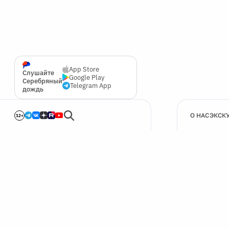
App Store
Слушайте
Google Play
Серебряный
Telegram App
дождь
О НАС
ЭКСК
12+