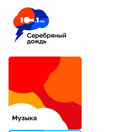
Москва 100.1 FM
Апатиты
Астрахань
Волгоград
Вологда
Екатеринбург
Иваново
Казань
Калининград
Калуга