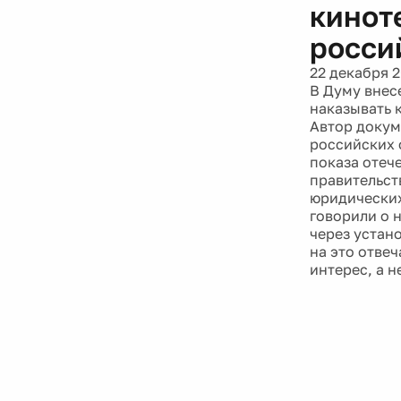
кинот
росси
22 декабря 
В Думу внес
наказывать 
Автор докум
российских 
показа отеч
правительст
юридических
говорили о 
через устан
на это отве
интерес, а 