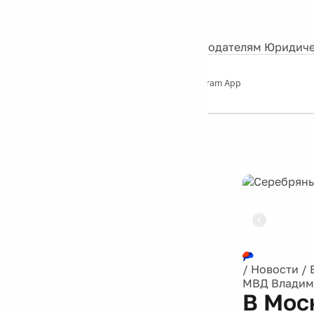
События
Контакты
О нас
Экскурсии
Silver Studio
Рекламодателям
Юридиче
Слушайте
App Store
Google Play
Telegram App
Серебряный
дождь
12+
Реклама
/
Новости
/
МВД Владим
В Мос