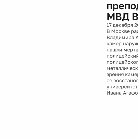
препо
МВД В
17 декабря 2
В Москве ра
Владимира А
камер наруж
нашли мертв
полицейский
полицейског
металлическ
зрения каме
ее восстано
университет
Ивана Агафо