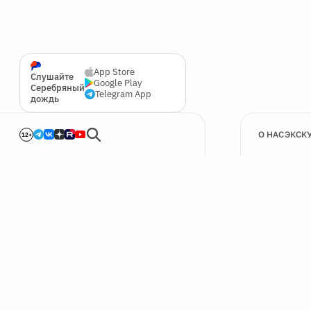
App Store
Слушайте
Google Play
Серебряный
Telegram App
дождь
О НАС
ЭКСК
12+
🍪
Мы используем cookie для улучшения работы сайта.