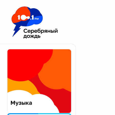
Москва 100.1 FM
Апатиты
Астрахань
Волгоград
Вологда
Екатеринбург
Иваново
Казань
Калининград
Калуга