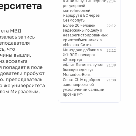
Китай запустит первый
22:34
ерситета
регулярный
контейнерный
маршрут в ЕС через
Севморпуть
Более 20 человек
22:12
тета МВД
задержаны по делу о
незарегистрированных
залась запись
криптообменниках в
реподавателя
«Москва-Сити»
ь, что
Минздрав добавил в
22:12
жчины вышли,
ЖНВЛП препарат
«Энхерту»
из асфальта
«Флит Лизинг» купил
21:39
 попадает в поле
бывшую «дочку»
едователи пробуют
Mercedes-Benz
но. преподаватель
Сенат США одобрил
21:08
законопроект об
о же университета
ужесточении санкций
улом Мирзаевым.
против РФ