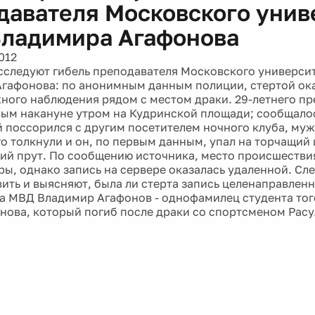
давателя Московского унив
ладимира Агафонова
012
сследуют гибель преподавателя Московского универси
гафонова: по анонимным данным полиции, стертой ока
ного наблюдения рядом с местом драки. 29-летнего п
ым накануне утром на Кудринской площади; сообщалос
 поссорился с другим посетителем ночного клуба, му
о толкнули и он, по первым данным, упал на торчащий 
ий прут. По сообщению источника, место происшествия
ры, однако запись на сервере оказалась удаленной. Сл
вить и выясняют, была ли стерта запись целенаправлен
а МВД Владимир Агафонов - однофамилец студента тог
нова, который погиб после драки со спортсменом Рас