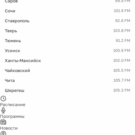
Саров
99.9 FM
Сочи
101.9 FM
Ставрополь
92.6 FM
Тверь
103.8 FM
Тюмень
91.2 FM
Усинск
100.9 FM
Ханты-Мансийск
102.0 FM
Чайковский
105.5 FM
Чита
105.7 FM
Шерегеш
105.3 FM
Расписание
Программы
Новости