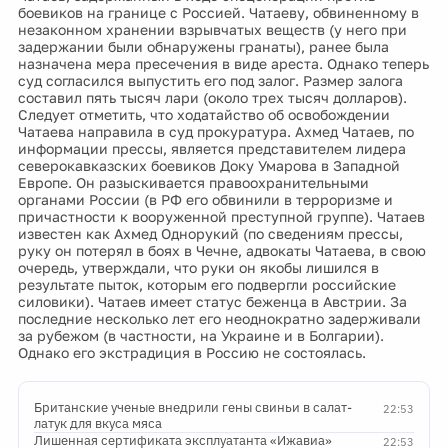
боевиков на границе с Россией. Чатаеву, обвиненному в
незаконном хранении взрывчатых веществ (у него при
задержании были обнаружены гранаты), ранее была
назначена мера пресечения в виде ареста. Однако теперь
суд согласился выпустить его под залог. Размер залога
составил пять тысяч лари (около трех тысяч долларов).
Следует отметить, что ходатайство об освобождении
Чатаева направила в суд прокуратура. Ахмед Чатаев, по
информации прессы, является представителем лидера
северокавказских боевиков Доку Умарова в Западной
Европе. Он разыскивается правоохранительными
органами России (в РФ его обвинили в терроризме и
причастности к вооруженной преступной группе). Чатаев
известен как Ахмед Однорукий (по сведениям прессы,
руку он потерял в боях в Чечне, адвокаты Чатаева, в свою
очередь, утверждали, что руки он якобы лишился в
результате пыток, которым его подвергли российские
силовики). Чатаев имеет статус беженца в Австрии. За
последние несколько лет его неоднократно задерживали
за рубежом (в частности, на Украине и в Болгарии).
Однако его экстрадиция в Россию не состоялась.
Британские ученые внедрили гены свиньи в салат-
22:53
латук для вкуса мяса
Лишенная сертификата эксплуатанта «Ижавиа»
22:53