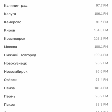
Калининград
97.7 FM
Калуга
106.1 FM
Кемерово
91.5 FM
Киров
104.3 FM
Красноярск
102.2 FM
Москва
100.1 FM
Нижний Новгород
100.4 FM
Новокузнецк
96.9 FM
Новосибирск
96.6 FM
Озёрск
95.4 FM
Пенза
101.4 FM
Пермь
98.9 FM
Псков
88.3 FM