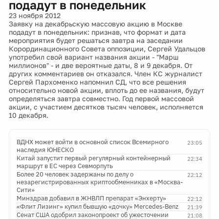
подадут в понедельник
23 ноября 2012
Заявку на декабрьскую массовую акцию в Москве
подадут в понедельник: признав, что формат и дата
мероприятия будет решаться завтра на заседании
Корординационного Совета оппозиции, Сергей Удальцов
употребил свой вариант названия акции - "Марш
миллионов" - и две вероятные даты, 8 и 9 декабря. От
других комментариев он отказался. Член КС журналист
Сергей Пархоменко напомнил СД, что все решения
относительно новой акции, вплоть до ее названия, будут
определяться завтра совместно. Год первой массовой
акции, с участием десятков тысяч человек, исполняется
10 декабря.
ВДНХ может войти в основной список Всемирного
23:05
наследия ЮНЕСКО
Китай запустит первый регулярный контейнерный
22:34
маршрут в ЕС через Севморпуть
Более 20 человек задержаны по делу о
22:12
незарегистрированных криптообменниках в «Москва-
Сити»
Минздрав добавил в ЖНВЛП препарат «Энхерту»
22:12
«Флит Лизинг» купил бывшую «дочку» Mercedes-Benz
21:39
Сенат США одобрил законопроект об ужесточении
21:08