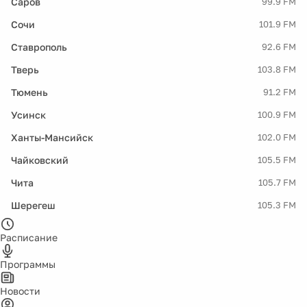
Саров
99.9 FM
Сочи
101.9 FM
Ставрополь
92.6 FM
Тверь
103.8 FM
Тюмень
91.2 FM
Усинск
100.9 FM
Ханты-Мансийск
102.0 FM
Чайковский
105.5 FM
Чита
105.7 FM
Шерегеш
105.3 FM
Расписание
Программы
Новости