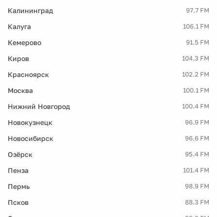
Калининград
97.7 FM
Калуга
106.1 FM
Кемерово
91.5 FM
Киров
104.3 FM
Красноярск
102.2 FM
Москва
100.1 FM
Нижний Новгород
100.4 FM
Новокузнецк
96.9 FM
Новосибирск
96.6 FM
Озёрск
95.4 FM
Пенза
101.4 FM
Пермь
98.9 FM
Псков
88.3 FM