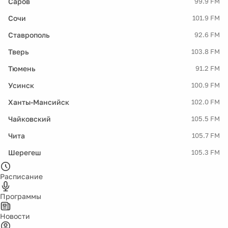
Саров
99.9 FM
Сочи
101.9 FM
Ставрополь
92.6 FM
Тверь
103.8 FM
Тюмень
91.2 FM
Усинск
100.9 FM
Ханты-Мансийск
102.0 FM
Чайковский
105.5 FM
Чита
105.7 FM
Шерегеш
105.3 FM
Расписание
Программы
Новости