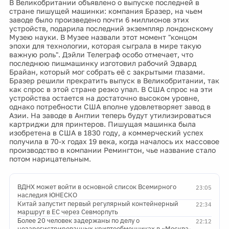
В Великобритании объявлено о выпуске последней в
стране пишущей машинки: компания Бразер, на чьем
заводе было произведено почти 6 миллионов этих
устройств, подарила последний экземпляр лондонскому
Музею науки. В Музее назвали этот момент "концом
эпохи для технологии, которая сыграла в мире такую
важную роль". Дэйли Телеграф особо отмечает, что
последнюю пишмашинку изготовил рабочий Эдвард
Брайан, который мог собрать её с закрытыми глазами.
Бразер решили прекратить выпуск в Великобритании, так
как спрос в этой стране резко упал. В США спрос на эти
устройства остается на достаточно высоком уровне,
однако потребности США вполне удовлетворяет завод в
Азии. На заводе в Англии теперь будут утилизироваться
картриджи для принтеров. Пишущая машинка была
изобретена в США в 1830 году, а коммерческий успех
получила в 70-х годах 19 века, когда началось их массовое
производство в компании Ремингтон, чье название стало
потом нарицательным.
ВДНХ может войти в основной список Всемирного
23:05
наследия ЮНЕСКО
Китай запустит первый регулярный контейнерный
22:34
маршрут в ЕС через Севморпуть
Более 20 человек задержаны по делу о
22:12
незарегистрированных криптообменниках в «Москва-