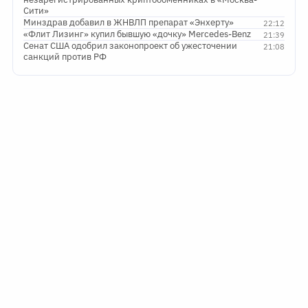
Сити»
Минздрав добавил в ЖНВЛП препарат «Энхерту»
22:12
«Флит Лизинг» купил бывшую «дочку» Mercedes-Benz
21:39
Сенат США одобрил законопроект об ужесточении
21:08
санкций против РФ