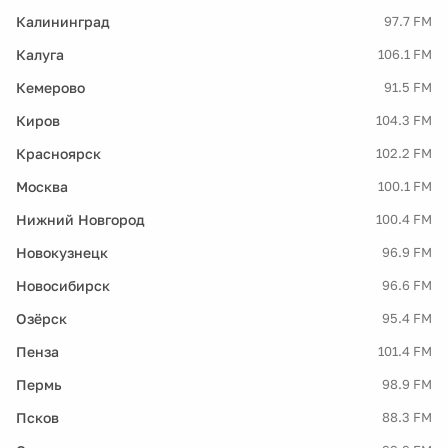
Калининград
97.7 FM
Калуга
106.1 FM
Кемерово
91.5 FM
Киров
104.3 FM
Красноярск
102.2 FM
Москва
100.1 FM
Нижний Новгород
100.4 FM
Новокузнецк
96.9 FM
Новосибирск
96.6 FM
Озёрск
95.4 FM
Пенза
101.4 FM
Пермь
98.9 FM
Псков
88.3 FM