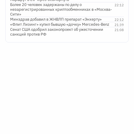
Более 20 человек задержаны по делу о
22:12
незарегистрированных криптообменниках в «Москва-
Сити»
Минздрав добавил в ЖНВЛП препарат «Энхерту»
22:12
«Флит Лизинг» купил бывшую «дочку» Mercedes-Benz
21:39
Сенат США одобрил законопроект об ужесточении
21:08
санкций против РФ