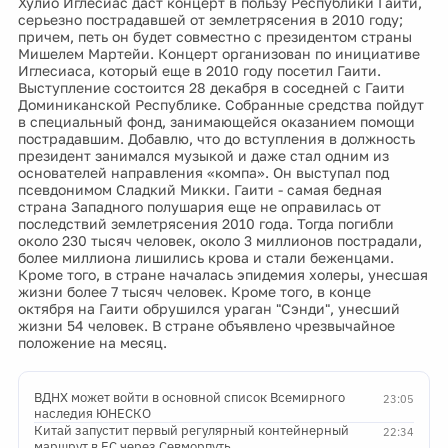
Хулио Иглесиас даст концерт в пользу Республики Гаити,
серьезно пострадавшей от землетрясения в 2010 году;
причем, петь он будет совместно с президентом страны
Мишелем Мартейи. Концерт организован по инициативе
Иглесиаса, который еще в 2010 году посетил Гаити.
Выступление состоится 28 декабря в соседней с Гаити
Доминиканской Республике. Собранные средства пойдут
в специальный фонд, занимающейся оказанием помощи
пострадавшим. Добавлю, что до вступления в должность
президент занимался музыкой и даже стал одним из
основателей направления «компа». Он выступал под
псевдонимом Сладкий Микки. Гаити - самая бедная
страна Западного полушария еще не оправилась от
последствий землетрясения 2010 года. Тогда погибли
около 230 тысяч человек, около 3 миллионов пострадали,
более миллиона лишились крова и стали беженцами.
Кроме того, в стране началась эпидемия холеры, унесшая
жизни более 7 тысяч человек. Кроме того, в конце
октября на Гаити обрушился ураган "Сэнди", унесший
жизни 54 человек. В стране объявлено чрезвычайное
положение на месяц.
ВДНХ может войти в основной список Всемирного
23:05
наследия ЮНЕСКО
Китай запустит первый регулярный контейнерный
22:34
маршрут в ЕС через Севморпуть