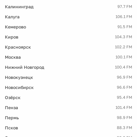
Калининград
97.7 FM
Калуга
106.1 FM
Кемерово
91.5 FM
Киров
104.3 FM
Красноярск
102.2 FM
Москва
100.1 FM
Нижний Новгород
100.4 FM
Новокузнецк
96.9 FM
Новосибирск
96.6 FM
Озёрск
95.4 FM
Пенза
101.4 FM
Пермь
98.9 FM
Псков
88.3 FM