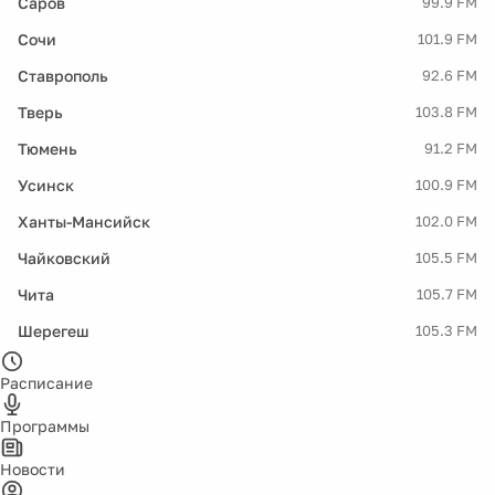
Саров
99.9 FM
Сочи
101.9 FM
Ставрополь
92.6 FM
Тверь
103.8 FM
Тюмень
91.2 FM
Усинск
100.9 FM
Ханты-Мансийск
102.0 FM
Чайковский
105.5 FM
Чита
105.7 FM
Шерегеш
105.3 FM
Расписание
Программы
Новости