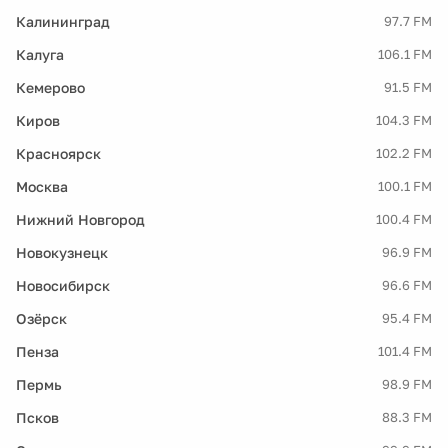
Калининград
97.7 FM
Калуга
106.1 FM
Кемерово
91.5 FM
Киров
104.3 FM
Красноярск
102.2 FM
Москва
100.1 FM
Нижний Новгород
100.4 FM
Новокузнецк
96.9 FM
Новосибирск
96.6 FM
Озёрск
95.4 FM
Пенза
101.4 FM
Пермь
98.9 FM
Псков
88.3 FM