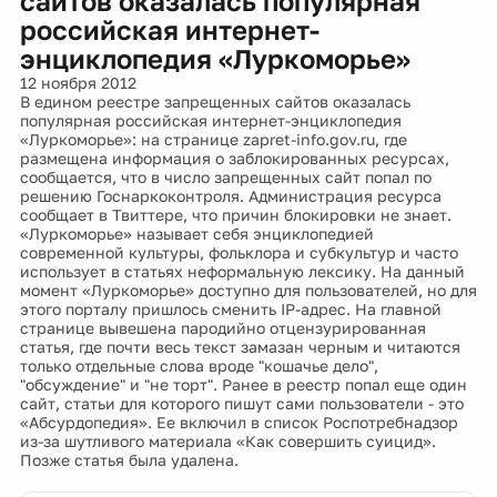
сайтов оказалась популярная
российская интернет-
энциклопедия «Луркоморье»
12 ноября 2012
В едином реестре запрещенных сайтов оказалась
популярная российская интернет-энциклопедия
«Луркоморье»: на странице zapret-info.gov.ru, где
размещена информация о заблокированных ресурсах,
сообщается, что в число запрещенных сайт попал по
решению Госнаркоконтроля. Администрация ресурса
сообщает в Твиттере, что причин блокировки не знает.
«Луркоморье» называет себя энциклопедией
современной культуры, фольклора и субкультур и часто
использует в статьях неформальную лексику. На данный
момент «Луркоморье» доступно для пользователей, но для
этого порталу пришлось сменить IP-адрес. На главной
странице вывешена пародийно отцензурированная
статья, где почти весь текст замазан черным и читаются
только отдельные слова вроде "кошачье дело",
"обсуждение" и "не торт". Ранее в реестр попал еще один
сайт, статьи для которого пишут сами пользователи - это
«Абсурдопедия». Ее включил в список Роспотребнадзор
из-за шутливого материала «Как совершить суицид».
Позже статья была удалена.