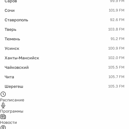
Саров
99.9 FM
Сочи
101.9 FM
Ставрополь
92.6 FM
Тверь
103.8 FM
Тюмень
91.2 FM
Усинск
100.9 FM
Ханты-Мансийск
102.0 FM
Чайковский
105.5 FM
Чита
105.7 FM
Шерегеш
105.3 FM
Расписание
Программы
Новости