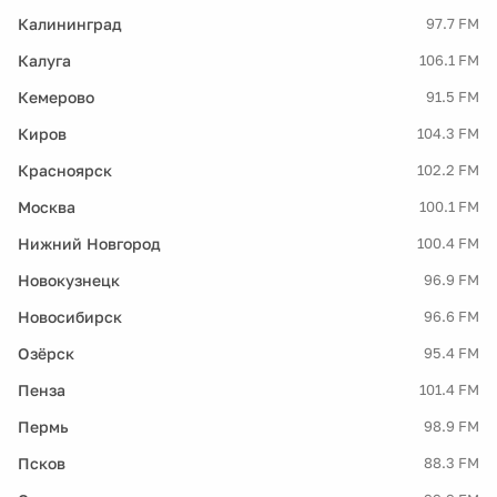
Калининград
97.7 FM
Калуга
106.1 FM
Кемерово
91.5 FM
Киров
104.3 FM
Красноярск
102.2 FM
Москва
100.1 FM
Нижний Новгород
100.4 FM
Новокузнецк
96.9 FM
Новосибирск
96.6 FM
Озёрск
95.4 FM
Пенза
101.4 FM
Пермь
98.9 FM
Псков
88.3 FM