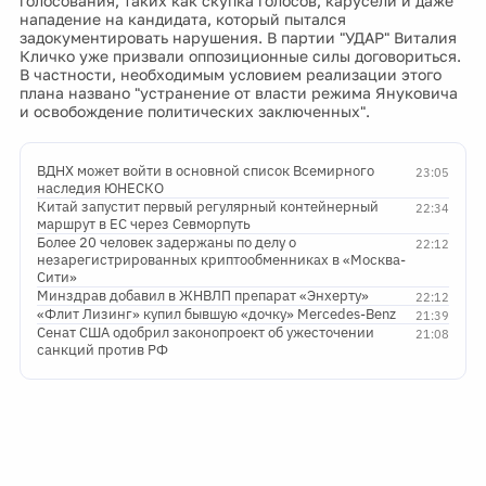
голосования, таких как скупка голосов, карусели и даже
нападение на кандидата, который пытался
задокументировать нарушения. В партии "УДАР" Виталия
Кличко уже призвали оппозиционные силы договориться.
В частности, необходимым условием реализации этого
плана названо "устранение от власти режима Януковича
и освобождение политических заключенных".
ВДНХ может войти в основной список Всемирного
23:05
наследия ЮНЕСКО
Китай запустит первый регулярный контейнерный
22:34
маршрут в ЕС через Севморпуть
Более 20 человек задержаны по делу о
22:12
незарегистрированных криптообменниках в «Москва-
Сити»
Минздрав добавил в ЖНВЛП препарат «Энхерту»
22:12
«Флит Лизинг» купил бывшую «дочку» Mercedes-Benz
21:39
Сенат США одобрил законопроект об ужесточении
21:08
санкций против РФ