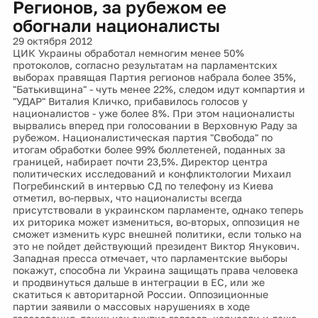
Регионов, за рубежом ее
обогнали националисты
29 октября 2012
ЦИК Украины обработал немногим менее 50%
протоколов, согласно результатам на парламентских
выборах правящая Партия регионов набрала более 35%,
"Батькивщина" - чуть менее 22%, следом идут компартия и
"УДАР" Виталия Кличко, прибавилось голосов у
националистов - уже более 8%. При этом националисты
вырвались вперед при голосовании в Верховную Раду за
рубежом. Националистическая партия "Свобода" по
итогам обработки более 99% бюллетеней, поданных за
границей, набирает почти 23,5%. Директор центра
политических исследований и конфликтологии Михаил
Погребинский в интервью СД по телефону из Киева
отметил, во-первых, что националисты всегда
присутствовали в украинском парламенте, однако теперь
их риторика может измениться, во-вторых, оппозиция не
сможет изменить курс внешней политики, если только на
это не пойдет действующий президент Виктор Янукович.
Западная пресса отмечает, что парламентские выборы
покажут, способна ли Украина защищать права человека
и продвинуться дальше в интеграции в ЕС, или же
скатиться к авторитарной России. Оппозиционные
партии заявили о массовых нарушениях в ходе