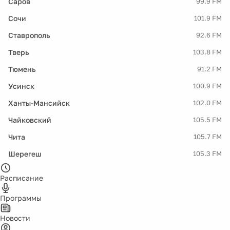
Саров
99.9 FM
Сочи
101.9 FM
Ставрополь
92.6 FM
Тверь
103.8 FM
Тюмень
91.2 FM
Усинск
100.9 FM
Ханты-Мансийск
102.0 FM
Чайковский
105.5 FM
Чита
105.7 FM
Шерегеш
105.3 FM
Расписание
Программы
Новости