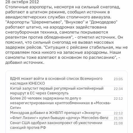
28 октября 2012
Столичные аэропорты, несмотря на сильный снегопад,
работают в штатном режиме, сообщил источник в
авиадиспетчерских службах столичного авиаузла.
"Аэропорты "Шереметьево", "Внуково" и "Домодедово"
работают штатно, на аэродромах задействована
снегоуборочная техника, самолеты покрываются
реагентом против обледенения", - отметил источник. Он
пояснил, что сильный снегопад не вызвал массовых
задержек рейсов. "Ситуация с рейсами стабильная, мы не
отправляем пока никого на запасные аэродромы. Наши
самолеты тоже взлетают в основном по расписанию", -
добавил источник.
ВДНХ может войти в основной список Всемирного
23:05
наследия ЮНЕСКО
Китай запустит первый регулярный контейнерный
22:34
маршрут в ЕС через Севморпуть
Более 20 человек задержаны по делу о
22:12
незарегистрированных криптообменниках в «Москва-
Сити»
Минздрав добавил в ЖНВЛП препарат «Энхерту»
22:12
«Флит Лизинг» купил бывшую «дочку» Mercedes-Benz
21:39
Сенат США одобрил законопроект об ужесточении
21:08
санкций против РФ