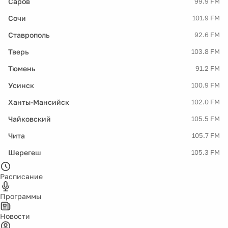
Саров
99.9 FM
Сочи
101.9 FM
Ставрополь
92.6 FM
Тверь
103.8 FM
Тюмень
91.2 FM
Усинск
100.9 FM
Ханты-Мансийск
102.0 FM
Чайковский
105.5 FM
Чита
105.7 FM
Шерегеш
105.3 FM
Расписание
Программы
Новости