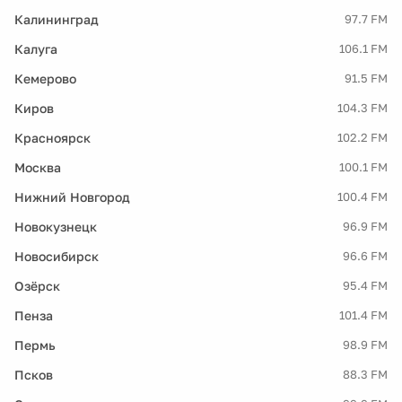
Калининград
97.7 FM
Калуга
106.1 FM
Кемерово
91.5 FM
Киров
104.3 FM
Красноярск
102.2 FM
Москва
100.1 FM
Нижний Новгород
100.4 FM
Новокузнецк
96.9 FM
Новосибирск
96.6 FM
Озёрск
95.4 FM
Пенза
101.4 FM
Пермь
98.9 FM
Псков
88.3 FM