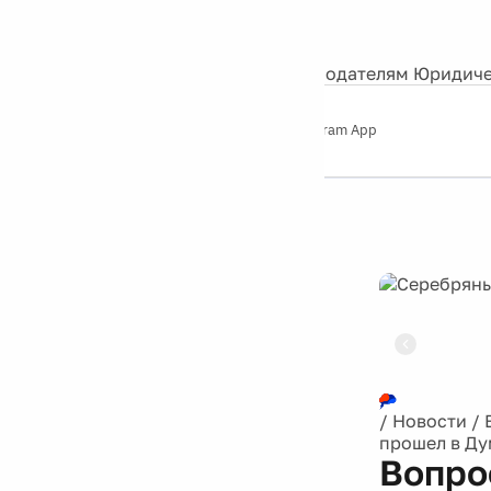
События
Контакты
О нас
Экскурсии
Silver Studio
Рекламодателям
Юридиче
Слушайте
App Store
Google Play
Telegram App
Серебряный
дождь
12+
Реклама
/
Новости
/
прошел в Ду
Вопро