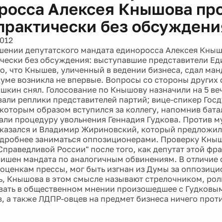
росса Алексея Кнышова пр
практически без обсуждени
2012
шении депутатского мандата единоросса Алексея Кныш
чески без обсуждения: выступавшие представители Ед
о, что Кнышев, уличенный в ведении бизнеса, сдал ман
Думе возникла не впервые. Вопросы со стороны других
шкин снял. Голосование по Кнышову назначили на 5 ве
али реплики представителей партий; вице-спикер Гос
которым образом вступился за коллегу, напомнив бата
ли процедуру увольнения Геннадия Гудкова. Против 
казался и Владимир Жириновский, который предложи
дробнее заниматься оппозиционерами. Проверку Кныш
Справедливой России" после того, как депутат этой фр
лишен мандата по аналогичным обвинениям. В отличие о
 оценкам прессы, мог быть изгнан из Думы за оппозиц
ь, Кнышова в этом смысле называют стрелочником, роль
ать в общественном мнении произошедшее с Гудковым
, а также ЛДПР-овцев на предмет бизнеса ничего прот