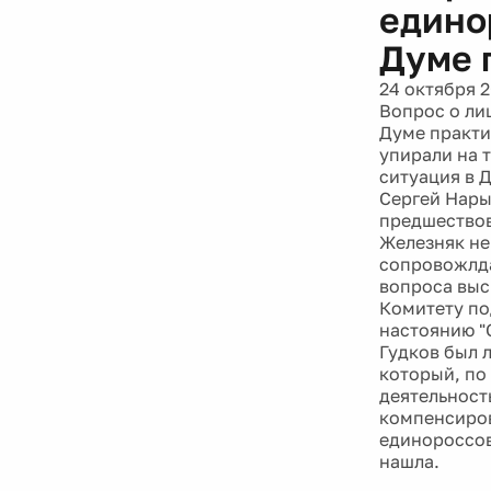
едино
Думе 
24 октября 
Вопрос о ли
Думе практи
упирали на т
ситуация в 
Сергей Нары
предшествов
Железняк не
сопровожлда
вопроса выс
Комитету по
настоянию "
Гудков был 
который, по
деятельност
компенсиров
единороссов
нашла.