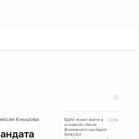
лексея Кнышова
ВДНХ может войти в
23:05
основной список
Всемирного наследия
мандата
ЮНЕСКО