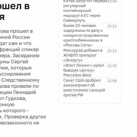
Китай запустит первый
22:34
ошел в
регулярный
контейнерный
я
маршрут в ЕС через
Севморпуть
Более 20 человек
22:12
ова прошел в
задержаны по делу о
незарегистрированных
иной России
криптообменниках в
дат сам и что
«Москва-Сити»
 фракций спикер
Минздрав добавил в
22:12
чера. Заседанию
ЖНВЛП препарат
«Энхерту»
думы Сергей
«Флит Лизинг» купил
21:39
лии, которые
бывшую «дочку»
муссирования
Mercedes-Benz
л Следственному
Сенат США одобрил
21:08
законопроект об
ова провели по
ужесточении санкций
акции Геннадий
против РФ
т Гудкова,
ионную
 которого -
. Проверка других
ивозаконного не