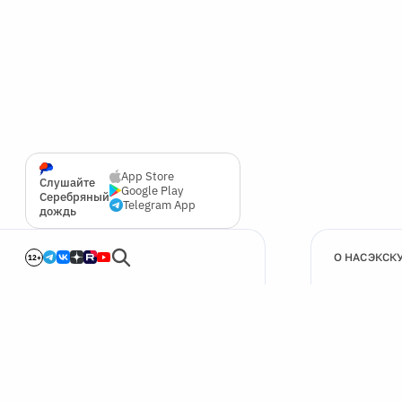
App Store
Слушайте
Google Play
Серебряный
Telegram App
дождь
О НАС
ЭКСК
12+