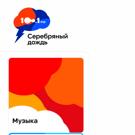
Москва 100.1 FM
Апатиты
Астрахань
Волгоград
Вологда
Екатеринбург
Иваново
Казань
Калининград
Калуга