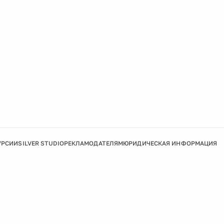
УРСИИ
SILVER STUDIO
РЕКЛАМОДАТЕЛЯМ
ЮРИДИЧЕСКАЯ ИНФОРМАЦИЯ